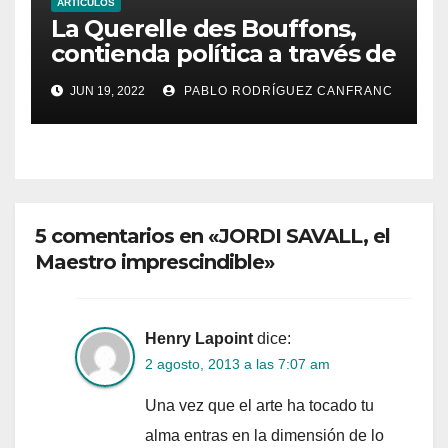
ARTÍCULOS
La Querelle des Bouffons,
contienda política a través de
la ópera
JUN 19, 2022
PABLO RODRÍGUEZ CANFRANC
5 comentarios en «JORDI SAVALL, el
Maestro imprescindible»
Henry Lapoint
dice:
2 agosto, 2013 a las 7:07 am
Una vez que el arte ha tocado tu
alma entras en la dimensión de lo