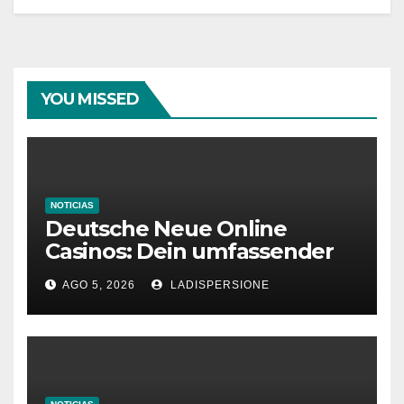
YOU MISSED
NOTICIAS
Deutsche Neue Online
Casinos: Dein umfassender
Ratgeber für moderne
AGO 5, 2026
LADISPERSIONE
Glücksspielplattformen