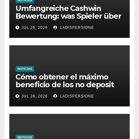
NOTICIAS
Umfangreiche Cashwin
Bewertung: was Spieler über
dieses Casino denken
JUL 26, 2026
LADISPERSIONE
NOTICIAS
Cómo obtener el máximo
beneficio de los no deposit
bonus codes de roby casino
JUL 26, 2026
LADISPERSIONE
NOTICIAS