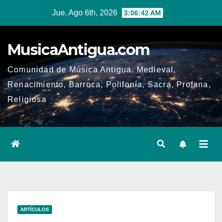
Ir
Jue. Ago 6th, 2026
3:06:43 AM
al
contenido
MusicaAntigua.com
Comunidad de Música Antigua. Medieval,
Renacimiento, Barroca, Polifonía, Sacra, Profana,
Religiosa
ARTÍCULOS