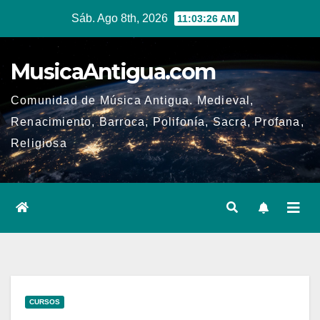
Ir
Sáb. Ago 8th, 2026
11:03:26 AM
al
contenido
MusicaAntigua.com
Comunidad de Música Antigua. Medieval,
Renacimiento, Barroca, Polifonía, Sacra, Profana,
Religiosa
CURSOS