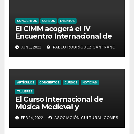
CONCIERTOS
CURSOS
EVENTOS
El CIMM acogerá el IV
Encuentro Internacional de
Ministriles
JUN 1, 2022
PABLO RODRÍGUEZ CANFRANC
ARTÍCULOS
CONCIERTOS
CURSOS
NOTICIAS
TALLERES
El Curso Internacional de
Música Medieval y
Renacentista presenta su XI
FEB 14, 2022
ASOCIACIÓN CULTURAL COMES
edición