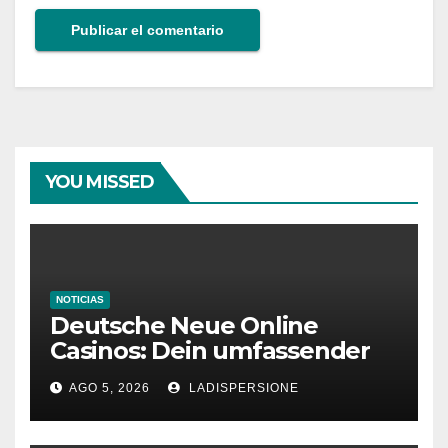
YOU MISSED
NOTICIAS
Deutsche Neue Online
Casinos: Dein umfassender
Ratgeber für moderne
AGO 5, 2026
LADISPERSIONE
Glücksspielplattformen