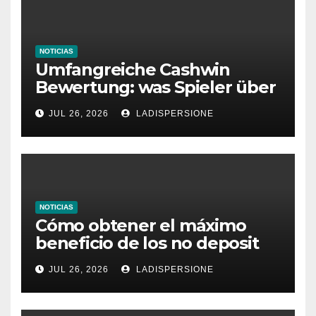
NOTICIAS
Umfangreiche Cashwin
Bewertung: was Spieler über
dieses Casino denken
JUL 26, 2026
LADISPERSIONE
NOTICIAS
Cómo obtener el máximo
beneficio de los no deposit
bonus codes de roby casino
JUL 26, 2026
LADISPERSIONE