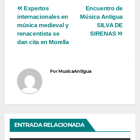
Navegación
Expertos
Encuentro de
internacionales en
Música Antigua
de
música medieval y
SILVA DE
entradas
renacentista se
SIRENAS
dan cita en Morella
Por
MusicaAntigua
ENTRADA RELACIONADA