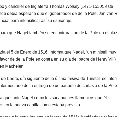
spo y canciller de Inglaterra Thomas Wolsey (1471-1530), este
onde debía esperar a que el gobernador de de la Pole, Jan van R
ncial para intensificar así su espionaje.
 para que Nagel también se encontrara con de la Pole en el pla
ada el 5 de Enero de 1516, informa que Nagel, “un ministril muy
favor de de la Pole en contra en su día del padre de Henry VIII)
n en Machelen.
6 de Enero, día siguiente de la última misiva de Tunstal- se info
termediario de la entrega de un paquete de cartas a de la Pole
na que tanto Nagel como los sacabuches flamencos que él
os en la nueva capilla como estaba previsto.