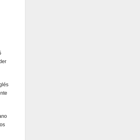
5
der
glés
ente
ano
nos