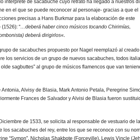
 intérprete de sacabuche cuyo retrato ha llegado a nuestros dí
he en el que se puede reconocer al personaje- gracias a que el
ciones precisas a Hans Burkmar para la elaboración de este
»
(1526): “
…deberá haber cinco músicos tocando Chirimías,
mbonista) deberá dirigirlos
«.
 grupo de sacabuches propuesto por Nagel reemplazó al creado
iere los servicios de un grupo de nuevos sacabuches, todos itali
 olde sagbuttes” al grupo de músicos flamencos que van tenie
Antonia, Alvisy de Blasia, Mark Antonio Petala, Peregrine Sim
iormente Frances de Salvador y Alvisi de Blasia fueron sustitui
Diciembre de 1533, se solicita al responsable de vestuario de l
e los sacabuches del rey, entre los que se reconoce con su no
rine “Symon”, Nicholas Shakbote (Forceville), Lewis Vincle (Je