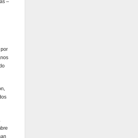
as –
 por
anos
ndo
on,
dos
a
mbre
han