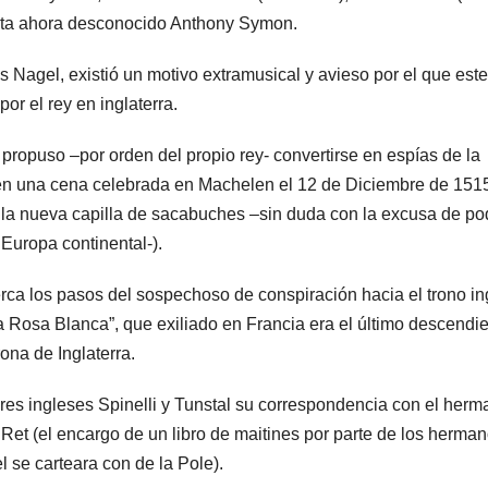
asta ahora desconocido Anthony Symon.
s Nagel, existió un motivo extramusical y avieso por el que este
or el rey en inglaterra.
 propuso –por orden del propio rey- convertirse en espías de la
l en una cena celebrada en Machelen el 12 de Diciembre de 151
l la nueva capilla de sacabuches –sin duda con la excusa de po
Europa continental-).
erca los pasos del sospechoso de conspiración hacia el trono in
 Rosa Blanca”, que exiliado en Francia era el último descendi
rona de Inglaterra.
es ingleses Spinelli y Tunstal su correspondencia con el herm
 Ret (el encargo de un libro de maitines por parte de los herma
l se carteara con de la Pole).