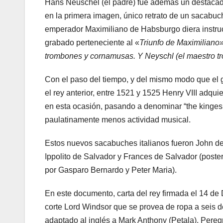
Hans Neuschel (el padre) fue además un destacado
en la primera imagen, único retrato de un sacabuc
emperador Maximiliano de Habsburgo diera instruc
grabado perteneciente al «
Triunfo de Maximiliano
trombones y cornamusas. Y Neyschl (el maestro tro
Con el paso del tiempo, y del mismo modo que el
el rey anterior, entre 1521 y 1525 Henry VIII adqu
en esta ocasión, pasando a denominar “the kinges
paulatinamente menos actividad musical.
Estos nuevos sacabuches italianos fueron John de 
Ippolito de Salvador y Frances de Salvador (poster
por Gasparo Bernardo y Peter Maria).
En este documento, carta del rey firmada el 14 de 
corte Lord Windsor que se provea de ropa a seis d
adaptado al inglés a Mark Anthony (Petala), Pereg