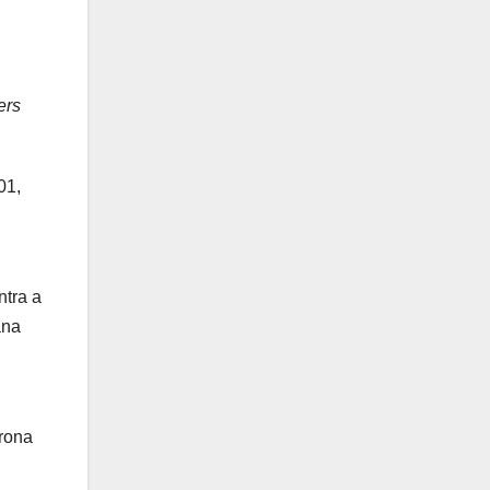
ers
01,
ntra a
ana
rona