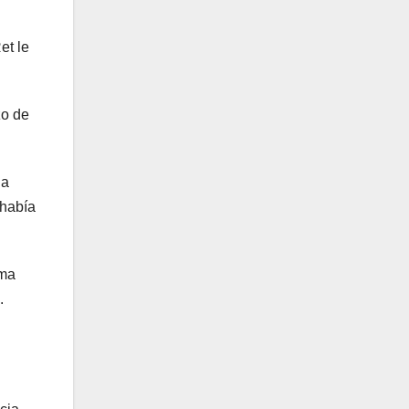
et le
zo de
 a
 había
rma
.