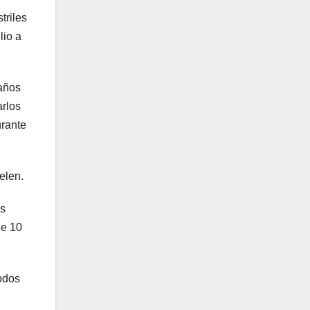
triles
lio a
años
arlos
urante
elen.
es
de 10
todos