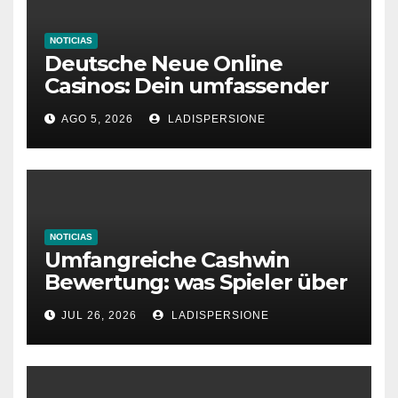
NOTICIAS
Deutsche Neue Online
Casinos: Dein umfassender
Ratgeber für moderne
AGO 5, 2026
LADISPERSIONE
Glücksspielplattformen
NOTICIAS
Umfangreiche Cashwin
Bewertung: was Spieler über
dieses Casino denken
JUL 26, 2026
LADISPERSIONE