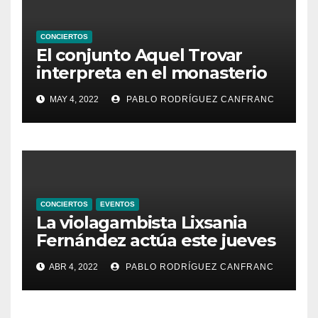
CONCIERTOS
El conjunto Aquel Trovar
interpreta en el monasterio
de Santa María de la
MAY 4, 2022
PABLO RODRÍGUEZ CANFRANC
Valldigna las cantigas de
Alfonso X el Sabio
CONCIERTOS
EVENTOS
La violagambista Lixsania
Fernández actúa este jueves
en el ciclo de música en
ABR 4, 2022
PABLO RODRÍGUEZ CANFRANC
directo de Fundación Cañada
Blanch