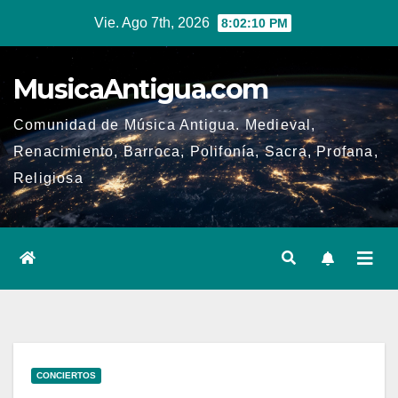
Ir
Vie. Ago 7th, 2026
8:02:10 PM
al
contenido
MusicaAntigua.com
Comunidad de Música Antigua. Medieval,
Renacimiento, Barroca, Polifonía, Sacra, Profana,
Religiosa
CONCIERTOS