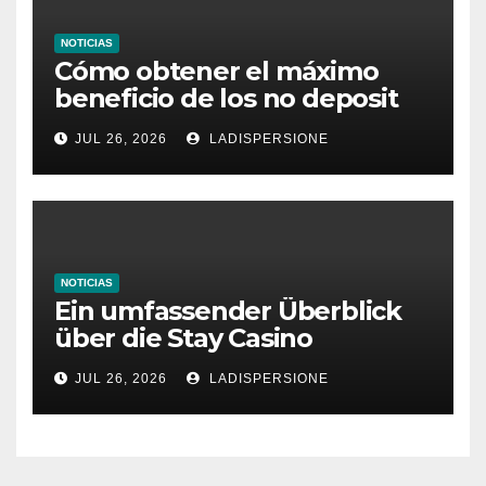
NOTICIAS
Cómo obtener el máximo
beneficio de los no deposit
bonus codes de roby casino
JUL 26, 2026
LADISPERSIONE
NOTICIAS
Ein umfassender Überblick
über die Stay Casino
Bonusbedingungen
JUL 26, 2026
LADISPERSIONE