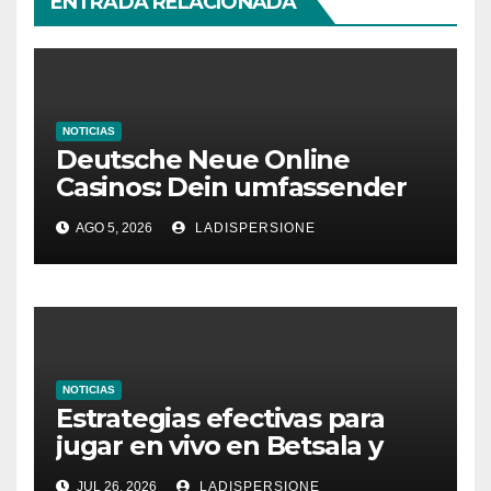
ENTRADA RELACIONADA
NOTICIAS
Deutsche Neue Online
Casinos: Dein umfassender
Ratgeber für moderne
AGO 5, 2026
LADISPERSIONE
Glücksspielplattformen
NOTICIAS
Estrategias efectivas para
jugar en vivo en Betsala y
aumentar tus ganancias
JUL 26, 2026
LADISPERSIONE