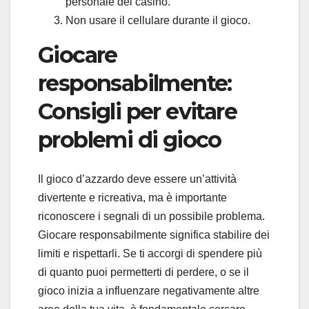
personale del casino.
Non usare il cellulare durante il gioco.
Giocare
responsabilmente:
Consigli per evitare
problemi di gioco
Il gioco d’azzardo deve essere un’attività
divertente e ricreativa, ma è importante
riconoscere i segnali di un possibile problema.
Giocare responsabilmente significa stabilire dei
limiti e rispettarli. Se ti accorgi di spendere più
di quanto puoi permetterti di perdere, o se il
gioco inizia a influenzare negativamente altre