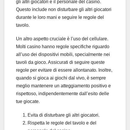
gli altri giocatori e il personale del casino.
Questo include non disturbare gli altri giocatori
durante le loro mani e seguire le regole del
tavolo.
Un altro aspetto cruciale è l’uso del cellulare.
Molti casino hanno regole specifiche riguardo
all’uso dei dispositivi mobili, specialmente nei
tavoli da gioco. Assicurati di seguire queste
regole per evitare di essere allontanato. Inoltre,
quando si gioca ai giochi dal vivo, è sempre
meglio mantenere un atteggiamento positivo e
rispettoso, indipendentemente dall’esito delle
tue giocate.
Evita di disturbare gli altri giocatori.
Rispetta le regole del tavolo e del