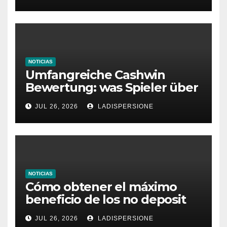
Glücksspielplattformen
NOTICIAS
Umfangreiche Cashwin
Bewertung: was Spieler über
dieses Casino denken
JUL 26, 2026
LADISPERSIONE
NOTICIAS
Cómo obtener el máximo
beneficio de los no deposit
bonus codes de roby casino
JUL 26, 2026
LADISPERSIONE