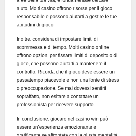
aree della tua vita, è fondamentale cercare
aiuto. Molti casino offrono risorse per il gioco
responsabile e possono aiutarti a gestire le tue
abitudini di gioco.
Inoltre, considera di impostare limiti di
scommessa e di tempo. Molti casino online
offrono opzioni per fissare limiti di deposito o di
gioco, che possono aiutarti a mantenere il
controllo. Ricorda che il gioco deve essere un
passatempo piacevole e non una fonte di stress
o preoccupazione. Se mai dovessi sentirti
sopraffatto, non esitare a contattare un
professionista per ricevere supporto.
In conclusione, giocare nel casino win può
essere un’esperienza emozionante e
gratificante se affrontata con la giusta mentalità