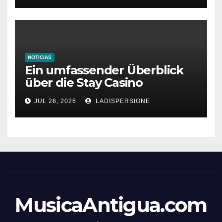
NOTICIAS
Ein umfassender Überblick
über die Stay Casino
Bonusbedingungen
JUL 26, 2026
LADISPERSIONE
MusicaAntigua.com