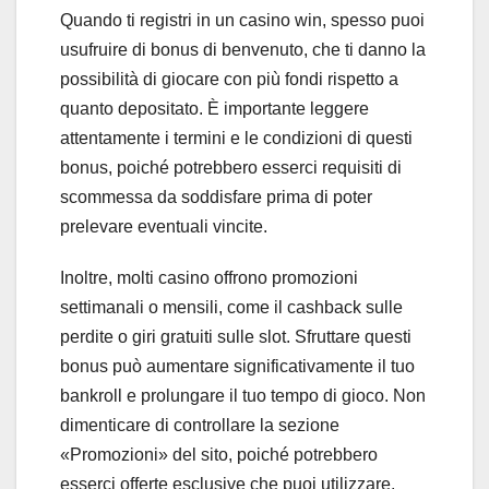
Quando ti registri in un casino win, spesso puoi
usufruire di bonus di benvenuto, che ti danno la
possibilità di giocare con più fondi rispetto a
quanto depositato. È importante leggere
attentamente i termini e le condizioni di questi
bonus, poiché potrebbero esserci requisiti di
scommessa da soddisfare prima di poter
prelevare eventuali vincite.
Inoltre, molti casino offrono promozioni
settimanali o mensili, come il cashback sulle
perdite o giri gratuiti sulle slot. Sfruttare questi
bonus può aumentare significativamente il tuo
bankroll e prolungare il tuo tempo di gioco. Non
dimenticare di controllare la sezione
«Promozioni» del sito, poiché potrebbero
esserci offerte esclusive che puoi utilizzare.