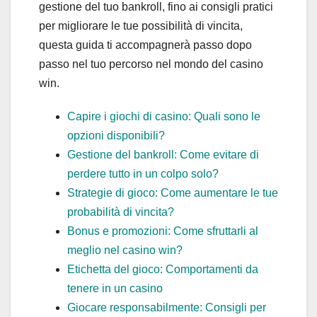
gestione del tuo bankroll, fino ai consigli pratici
per migliorare le tue possibilità di vincita,
questa guida ti accompagnerà passo dopo
passo nel tuo percorso nel mondo del casino
win.
Capire i giochi di casino: Quali sono le
opzioni disponibili?
Gestione del bankroll: Come evitare di
perdere tutto in un colpo solo?
Strategie di gioco: Come aumentare le tue
probabilità di vincita?
Bonus e promozioni: Come sfruttarli al
meglio nel casino win?
Etichetta del gioco: Comportamenti da
tenere in un casino
Giocare responsabilmente: Consigli per