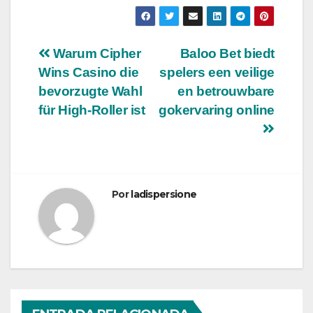
Navegación
Warum Cipher
Baloo Bet biedt
Wins Casino die
spelers een veilige
de
bevorzugte Wahl
en betrouwbare
entradas
für High-Roller ist
gokervaring online
Por
ladispersione