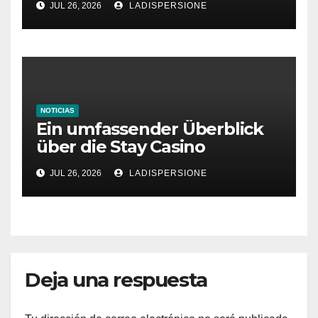
JUL 26, 2026
LADISPERSIONE
NOTICIAS
Ein umfassender Überblick
über die Stay Casino
Bonusbedingungen
JUL 26, 2026
LADISPERSIONE
Deja una respuesta