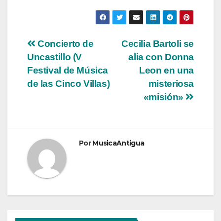
Navegación
Concierto de
Cecilia Bartoli se
Uncastillo (V
alia con Donna
de
Festival de Música
Leon en una
entradas
de las Cinco Villas)
misteriosa
«misión»
Por
MusicaAntigua