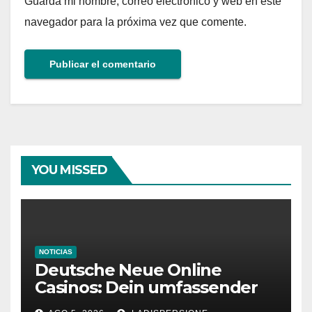
Guarda mi nombre, correo electrónico y web en este
navegador para la próxima vez que comente.
YOU MISSED
NOTICIAS
Deutsche Neue Online
Casinos: Dein umfassender
Ratgeber für moderne