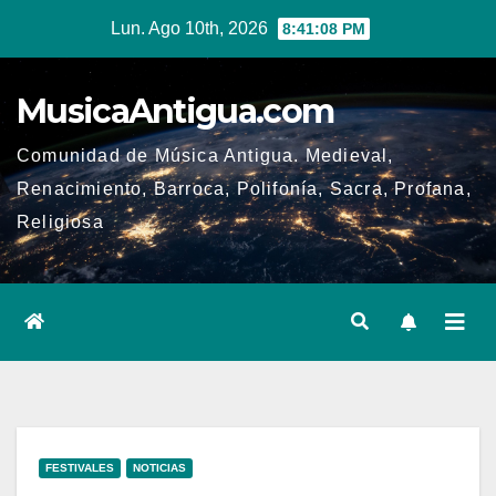
Ir
Lun. Ago 10th, 2026
8:41:08 PM
al
contenido
MusicaAntigua.com
Comunidad de Música Antigua. Medieval,
Renacimiento, Barroca, Polifonía, Sacra, Profana,
Religiosa
FESTIVALES
NOTICIAS