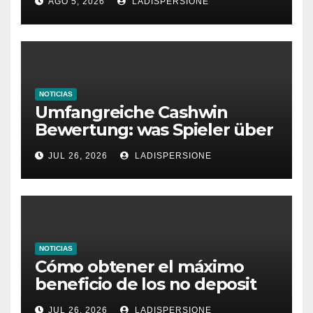
AGO 5, 2026
LADISPERSIONE
Glücksspielplattformen
NOTICIAS
Umfangreiche Cashwin
Bewertung: was Spieler über
dieses Casino denken
JUL 26, 2026
LADISPERSIONE
NOTICIAS
Cómo obtener el máximo
beneficio de los no deposit
bonus codes de roby casino
JUL 26, 2026
LADISPERSIONE