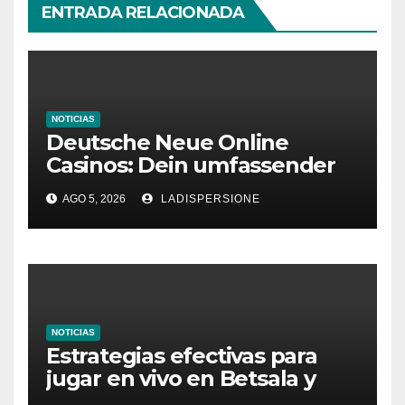
ENTRADA RELACIONADA
NOTICIAS
Deutsche Neue Online
Casinos: Dein umfassender
Ratgeber für moderne
AGO 5, 2026
LADISPERSIONE
Glücksspielplattformen
NOTICIAS
Estrategias efectivas para
jugar en vivo en Betsala y
aumentar tus ganancias