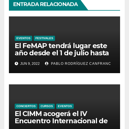
ENTRADA RELACIONADA
EVENTOS
FESTIVALES
El FeMAP tendrá lugar este
año desde el 1 de julio hasta
el 21 de agosto, ampliando la
JUN 9, 2022
PABLO RODRÍGUEZ CANFRANC
oferta de conciertos y el
territorio de acción
CONCIERTOS
CURSOS
EVENTOS
El CIMM acogerá el IV
Encuentro Internacional de
Ministriles