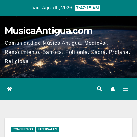
Ir
Vie. Ago 7th, 2026
7:47:16 AM
al
contenido
MusicaAntigua.com
Comunidad de Música Antigua. Medieval,
Renacimiento, Barroca, Polifonía, Sacra, Profana,
Religiosa
CONCIERTOS
FESTIVALES