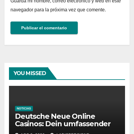
Guarda mi nombre, correo electrónico y web en este
navegador para la próxima vez que comente.
YOU MISSED
NOTICIAS
Deutsche Neue Online
Casinos: Dein umfassender
Ratgeber für moderne