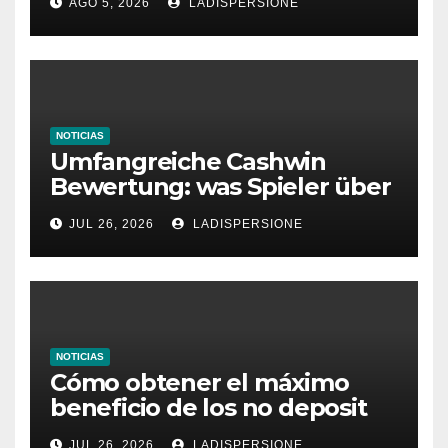
AGO 5, 2026
LADISPERSIONE
Glücksspielplattformen
NOTICIAS
Umfangreiche Cashwin
Bewertung: was Spieler über
dieses Casino denken
JUL 26, 2026
LADISPERSIONE
NOTICIAS
Cómo obtener el máximo
beneficio de los no deposit
bonus codes de roby casino
JUL 26, 2026
LADISPERSIONE