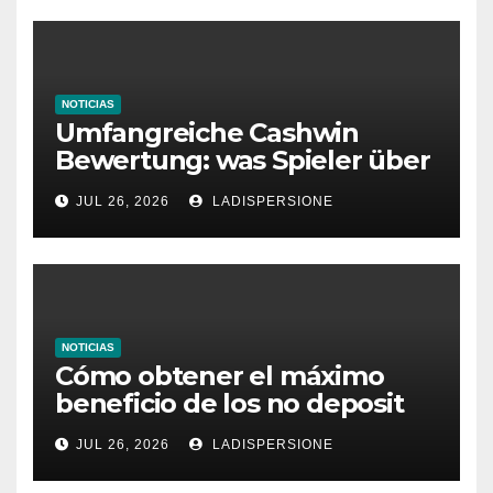
NOTICIAS
Umfangreiche Cashwin
Bewertung: was Spieler über
dieses Casino denken
JUL 26, 2026
LADISPERSIONE
NOTICIAS
Cómo obtener el máximo
beneficio de los no deposit
bonus codes de roby casino
JUL 26, 2026
LADISPERSIONE