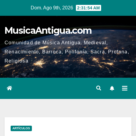
Ir
Dom. Ago 9th, 2026
2:31:54 AM
al
contenido
MusicaAntigua.com
Comunidad de Música Antigua. Medieval,
Renacimiento, Barroca, Polifonía, Sacra, Profana,
Religiosa
ARTÍCULOS