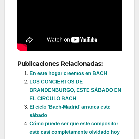
Publicaciones Relacionadas:
En este hogar creemos en BACH
LOS CONCIERTOS DE
BRANDENBURGO, ESTE SÁBADO EN
EL CIRCULO BACH
El ciclo ‘Bach-Madrid’ arranca este
sábado
Cómo puede ser que este compositor
esté casi completamente olvidado hoy