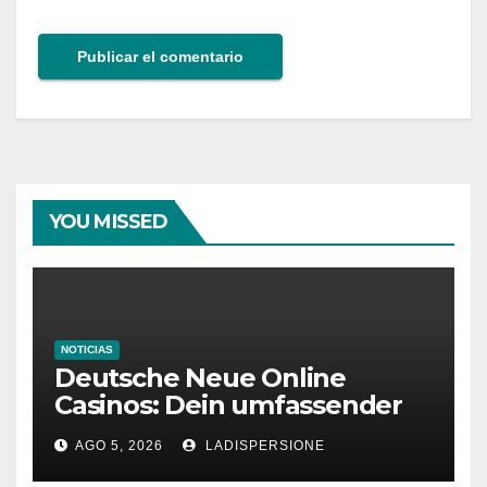
YOU MISSED
NOTICIAS
Deutsche Neue Online
Casinos: Dein umfassender
Ratgeber für moderne
AGO 5, 2026
LADISPERSIONE
Glücksspielplattformen