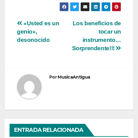
Navegación
«Usted es un
Los beneficios de
genio»,
tocar un
de
desonocido
instrumento…
entradas
Sorprendente!!!
Por
MusicaAntigua
ENTRADA RELACIONADA