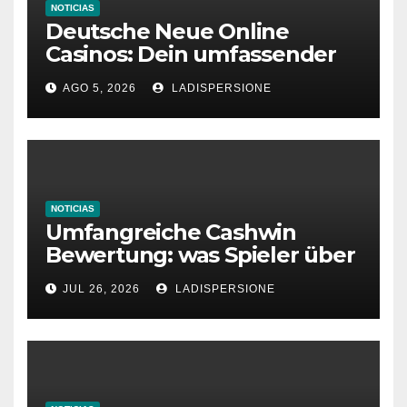
NOTICIAS
Deutsche Neue Online
Casinos: Dein umfassender
Ratgeber für moderne
AGO 5, 2026
LADISPERSIONE
Glücksspielplattformen
NOTICIAS
Umfangreiche Cashwin
Bewertung: was Spieler über
dieses Casino denken
JUL 26, 2026
LADISPERSIONE