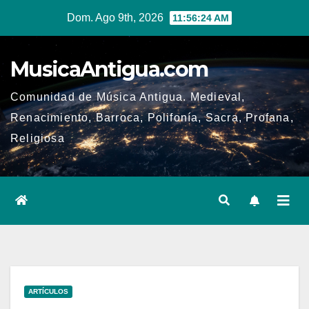
Ir
Dom. Ago 9th, 2026
11:56:24 AM
al
contenido
MusicaAntigua.com
Comunidad de Música Antigua. Medieval,
Renacimiento, Barroca, Polifonía, Sacra, Profana,
Religiosa
ARTÍCULOS