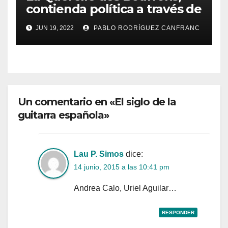
contienda política a través de
la ópera
JUN 19, 2022
PABLO RODRÍGUEZ CANFRANC
Un comentario en «El siglo de la
guitarra española»
Lau P. Simos
dice:
14 junio, 2015 a las 10:41 pm
Andrea Calo, Uriel Aguilar…
RESPONDER