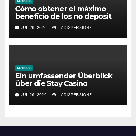
NOTICIAS
Cómo obtener el máximo
beneficio de los no deposit
bonus codes de roby casino
JUL 26, 2026
LADISPERSIONE
NOTICIAS
Ein umfassender Überblick
über die Stay Casino
Bonusbedingungen
JUL 26, 2026
LADISPERSIONE