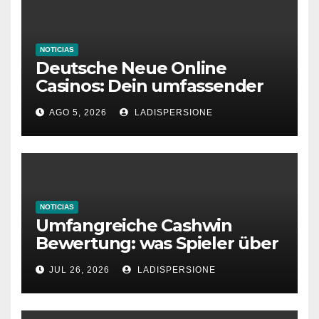
NOTICIAS
Deutsche Neue Online
Casinos: Dein umfassender
Ratgeber für moderne
AGO 5, 2026
LADISPERSIONE
Glücksspielplattformen
NOTICIAS
Umfangreiche Cashwin
Bewertung: was Spieler über
dieses Casino denken
JUL 26, 2026
LADISPERSIONE