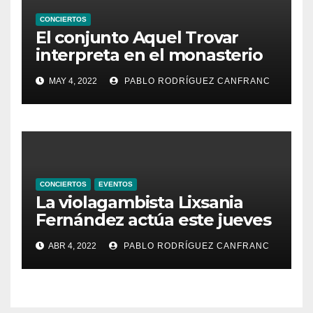
CONCIERTOS
El conjunto Aquel Trovar
interpreta en el monasterio
de Santa María de la
MAY 4, 2022
PABLO RODRÍGUEZ CANFRANC
Valldigna las cantigas de
Alfonso X el Sabio
CONCIERTOS
EVENTOS
La violagambista Lixsania
Fernández actúa este jueves
en el ciclo de música en
ABR 4, 2022
PABLO RODRÍGUEZ CANFRANC
directo de Fundación Cañada
Blanch