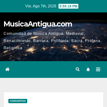
Ir
Vie. Ago 7th, 2026
5:55:19 PM
al
contenido
MusicaAntigua.com
Comunidad de Música Antigua. Medieval,
Renacimiento, Barroca, Polifonía, Sacra, Profana,
Religiosa
CONCIERTOS