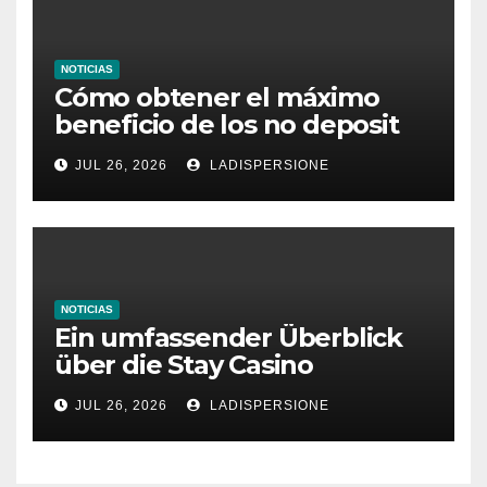
NOTICIAS
Cómo obtener el máximo
beneficio de los no deposit
bonus codes de roby casino
JUL 26, 2026
LADISPERSIONE
NOTICIAS
Ein umfassender Überblick
über die Stay Casino
Bonusbedingungen
JUL 26, 2026
LADISPERSIONE