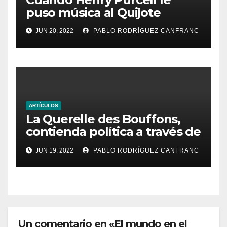
puso música al Quijote
JUN 20, 2022
PABLO RODRÍGUEZ CANFRANC
ARTÍCULOS
La Querelle des Bouffons,
contienda política a través de
la ópera
JUN 19, 2022
PABLO RODRÍGUEZ CANFRANC
Un comentario en «El mundo en el