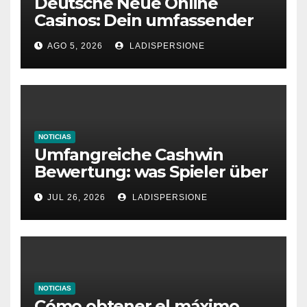
Deutsche Neue Online
Casinos: Dein umfassender
Ratgeber für moderne
AGO 5, 2026
LADISPERSIONE
Glücksspielplattformen
NOTICIAS
Umfangreiche Cashwin
Bewertung: was Spieler über
dieses Casino denken
JUL 26, 2026
LADISPERSIONE
NOTICIAS
Cómo obtener el máximo