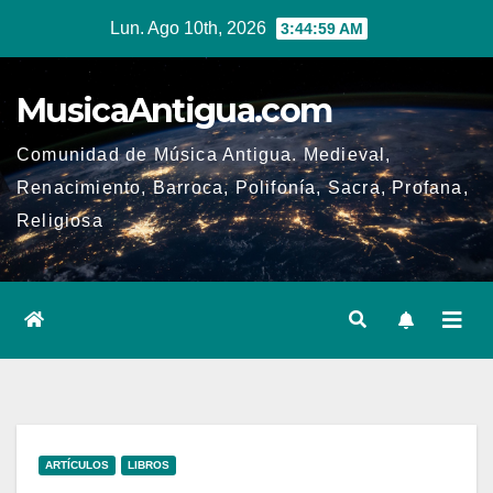
Ir
Lun. Ago 10th, 2026
3:45:00 AM
al
contenido
MusicaAntigua.com
Comunidad de Música Antigua. Medieval,
Renacimiento, Barroca, Polifonía, Sacra, Profana,
Religiosa
ARTÍCULOS
LIBROS