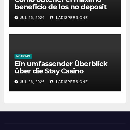
beneficio de los no deposit
bonus codes de roby casino
JUL 26, 2026
LADISPERSIONE
NOTICIAS
Ein umfassender Überblick
über die Stay Casino
Bonusbedingungen
JUL 26, 2026
LADISPERSIONE