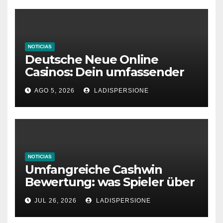
NOTICIAS
Deutsche Neue Online
Casinos: Dein umfassender
Ratgeber für moderne
AGO 5, 2026
LADISPERSIONE
Glücksspielplattformen
NOTICIAS
Umfangreiche Cashwin
Bewertung: was Spieler über
dieses Casino denken
JUL 26, 2026
LADISPERSIONE