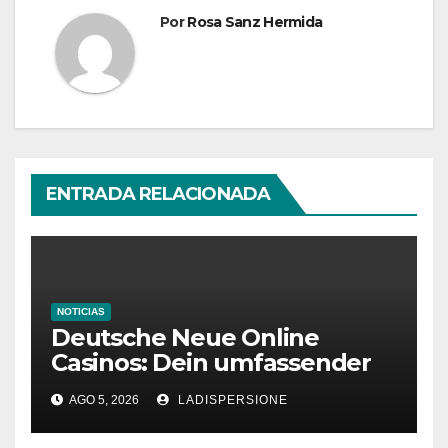
Por
Rosa Sanz Hermida
ENTRADA RELACIONADA
NOTICIAS
Deutsche Neue Online
Casinos: Dein umfassender
Ratgeber für moderne
AGO 5, 2026
LADISPERSIONE
Glücksspielplattformen