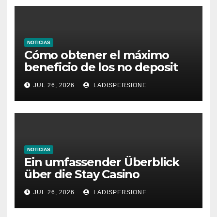
NOTICIAS
Cómo obtener el máximo
beneficio de los no deposit
bonus codes de roby casino
JUL 26, 2026
LADISPERSIONE
NOTICIAS
Ein umfassender Überblick
über die Stay Casino
Bonusbedingungen
JUL 26, 2026
LADISPERSIONE