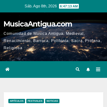
Ir
Sáb. Ago 8th, 2026
6:47:13 AM
al
contenido
MusicaAntigua.com
Comunidad de Música Antigua. Medieval,
Renacimiento, Barroca, Polifonía, Sacra, Profana,
Religiosa
ARTÍCULOS
FESTIVALES
NOTICIAS