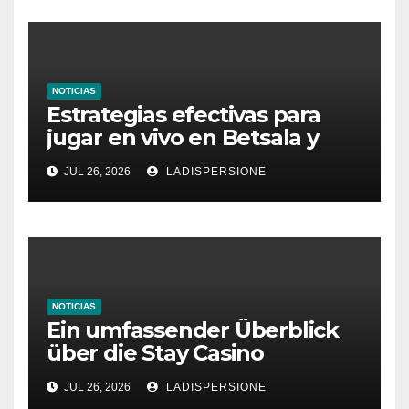
NOTICIAS
Estrategias efectivas para
jugar en vivo en Betsala y
aumentar tus ganancias
JUL 26, 2026
LADISPERSIONE
NOTICIAS
Ein umfassender Überblick
über die Stay Casino
Bonusbedingungen
JUL 26, 2026
LADISPERSIONE