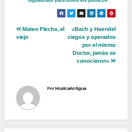
digitalizado para todos los públicos
Navegación
Mateo Flecha, el
«Bach y Haendel
viejo
ciegos y operados
de
por el mismo
entradas
Doctor, jamás se
conocieron»
Por
MusicaAntigua