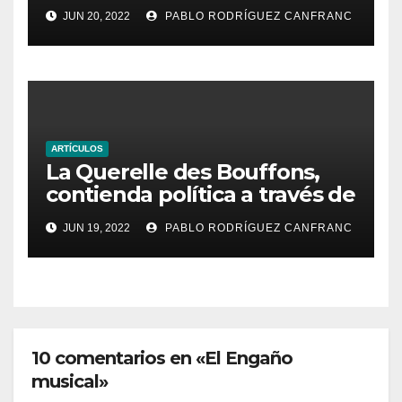
JUN 20, 2022
PABLO RODRÍGUEZ CANFRANC
ARTÍCULOS
La Querelle des Bouffons,
contienda política a través de
la ópera
JUN 19, 2022
PABLO RODRÍGUEZ CANFRANC
10 comentarios en «El Engaño
musical»