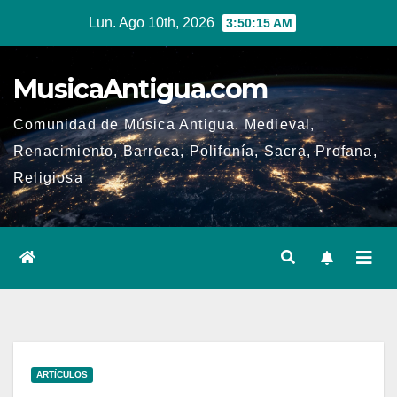
Ir
Lun. Ago 10th, 2026
3:50:16 AM
al
contenido
MusicaAntigua.com
Comunidad de Música Antigua. Medieval,
Renacimiento, Barroca, Polifonía, Sacra, Profana,
Religiosa
ARTÍCULOS