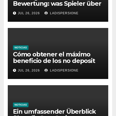
Bewertung: was Spieler über
dieses Casino denken
JUL 26, 2026
LADISPERSIONE
NOTICIAS
Cómo obtener el máximo
beneficio de los no deposit
bonus codes de roby casino
JUL 26, 2026
LADISPERSIONE
NOTICIAS
Ein umfassender Überblick