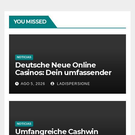
YOU MISSED
NOTICIAS
Deutsche Neue Online
Casinos: Dein umfassender
Ratgeber für moderne
AGO 5, 2026
LADISPERSIONE
Glücksspielplattformen
NOTICIAS
Umfangreiche Cashwin