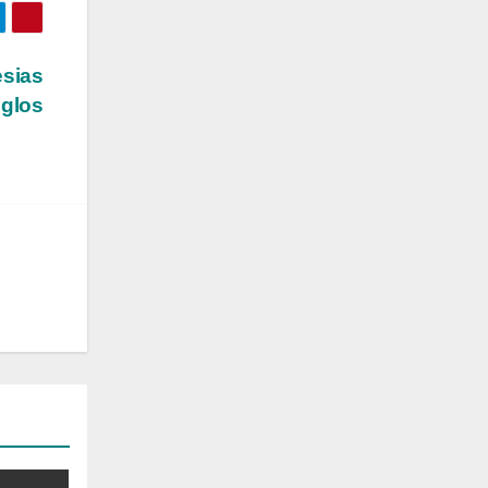
esias
iglos