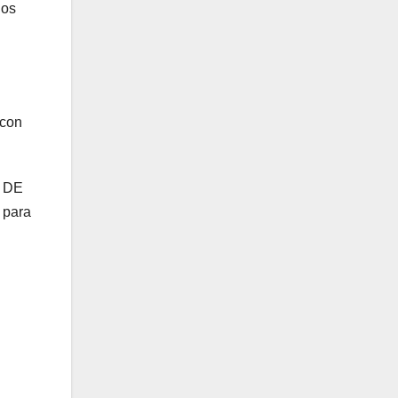
los
 con
O DE
 para