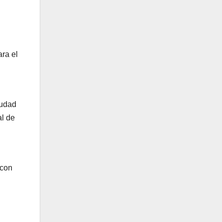
n
ara el
iudad
al de
 con