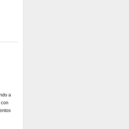
ando a
, con
mentos