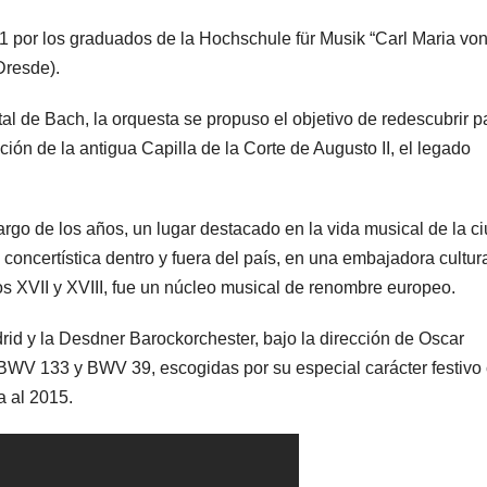
 por los graduados de la Hochschule für Musik “Carl Maria vo
Dresde).
l de Bach, la orquesta se propuso el objetivo de redescubrir p
ión de la antigua Capilla de la Corte de Augusto II, el legado
argo de los años, un lugar destacado en la vida musical de la c
 concertística dentro y fuera del país, en una embajadora cultur
os XVII y XVIII, fue un núcleo musical de renombre europeo.
id y la Desdner Barockorchester, bajo la dirección de Oscar
BWV 133 y BWV 39, escogidas por su especial carácter festivo
 al 2015.