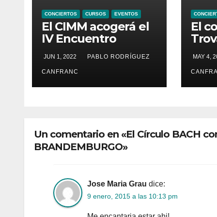
CONCIERTOS
CURSOS
EVENTOS
CONCIER
El CIMM acogerá el
El c
IV Encuentro
Trov
Internacional de
en e
JUN 1, 2022
PABLO RODRÍGUEZ
MAY 4, 
Ministriles
Sant
Vall
CANFRANC
CANFR
cant
X el
Un comentario en «El Círculo BACH c
BRANDEMBURGO»
Jose Maria Grau
dice:
9 enero, 2015 a las 10:13 pm
Me encantaria estar ahi!