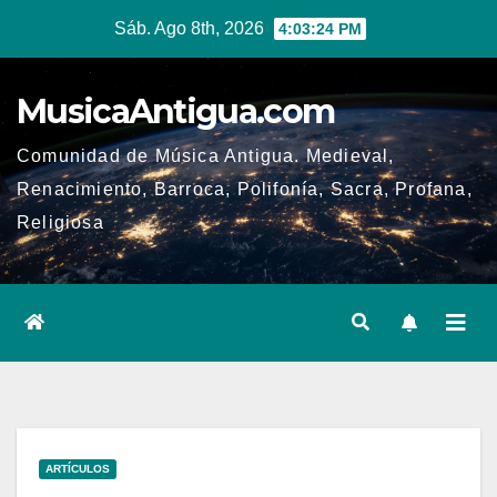
Ir
Sáb. Ago 8th, 2026
4:03:25 PM
al
contenido
MusicaAntigua.com
Comunidad de Música Antigua. Medieval,
Renacimiento, Barroca, Polifonía, Sacra, Profana,
Religiosa
ARTÍCULOS