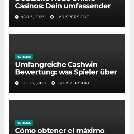
Casinos: Dein umfassender
Ratgeber für moderne
AGO 5, 2026
LADISPERSIONE
Glücksspielplattformen
NOTICIAS
Umfangreiche Cashwin
Bewertung: was Spieler über
dieses Casino denken
JUL 26, 2026
LADISPERSIONE
NOTICIAS
Cómo obtener el máximo