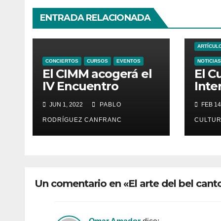
ENTRADA RELACIONADA
ARTÍCUL
CONCIERTOS
CURSOS
EVENTOS
NOTICIAS
El CIMM acogerá el
El C
IV Encuentro
Inte
Internacional de
Músi
JUN 1, 2022
PABLO
FEB 14
Ministriles
Rena
pres
RODRÍGUEZ CANFRANC
CULTUR
edic
Un comentario en «El arte del bel canto 