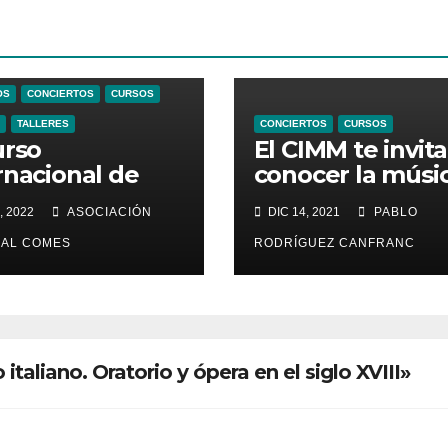
OS
CONCIERTOS
CURSOS
TALLERES
CONCIERTOS
CURSOS
urso
El CIMM te invita
rnacional de
conocer la músi
ca Medieval y
litúrgica del sigl
, 2022
ASOCIACIÓN
DIC 14, 2021
PABLO
centista
VIII con Marcel
enta su XI
Pérès
AL COMES
RODRÍGUEZ CANFRANC
ión
italiano. Oratorio y ópera en el siglo XVIII»