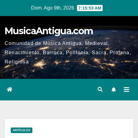
Ir
Dom. Ago 9th, 2026
7:15:54 AM
al
contenido
MusicaAntigua.com
Comunidad de Música Antigua. Medieval,
Renacimiento, Barroca, Polifonía, Sacra, Profana,
Religiosa
ARTÍCULOS