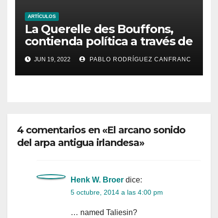
ARTÍCULOS
La Querelle des Bouffons,
contienda política a través de
la ópera
JUN 19, 2022
PABLO RODRÍGUEZ CANFRANC
4 comentarios en «El arcano sonido
del arpa antigua irlandesa»
Henk W. Broer
dice:
5 octubre, 2014 a las 4:00 pm
… named Taliesin?