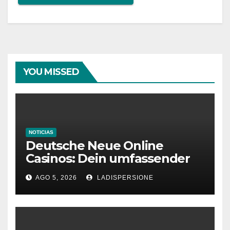
YOU MISSED
NOTICIAS
Deutsche Neue Online
Casinos: Dein umfassender
Ratgeber für moderne
AGO 5, 2026
LADISPERSIONE
Glücksspielplattformen