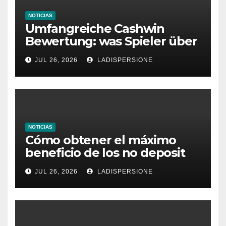
NOTICIAS
Umfangreiche Cashwin
Bewertung: was Spieler über
dieses Casino denken
JUL 26, 2026
LADISPERSIONE
NOTICIAS
Cómo obtener el máximo
beneficio de los no deposit
bonus codes de roby casino
JUL 26, 2026
LADISPERSIONE