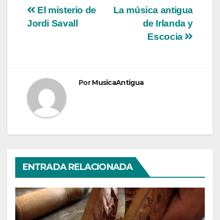
Navegación
El misterio de
La música antigua
Jordi Savall
de Irlanda y
de
Escocia
entradas
Por
MusicaAntigua
ENTRADA RELACIONADA