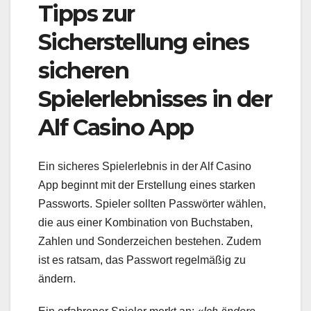
Tipps zur
Sicherstellung eines
sicheren
Spielerlebnisses in der
Alf Casino App
Ein sicheres Spielerlebnis in der Alf Casino
App beginnt mit der Erstellung eines starken
Passworts. Spieler sollten Passwörter wählen,
die aus einer Kombination von Buchstaben,
Zahlen und Sonderzeichen bestehen. Zudem
ist es ratsam, das Passwort regelmäßig zu
ändern.