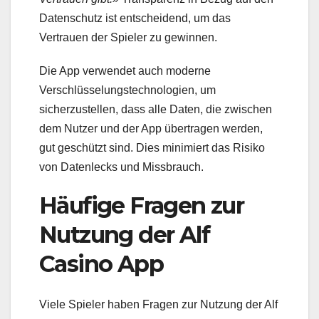
Datenschutz ist entscheidend, um das
Vertrauen der Spieler zu gewinnen.
Die App verwendet auch moderne
Verschlüsselungstechnologien, um
sicherzustellen, dass alle Daten, die zwischen
dem Nutzer und der App übertragen werden,
gut geschützt sind. Dies minimiert das Risiko
von Datenlecks und Missbrauch.
Häufige Fragen zur
Nutzung der Alf
Casino App
Viele Spieler haben Fragen zur Nutzung der Alf