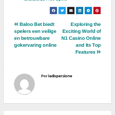
Navegación
Baloo Bet biedt
Exploring the
spelers een veilige
Exciting World of
de
en betrouwbare
N1 Casino Online
entradas
gokervaring online
and Its Top
Features
Por
ladispersione