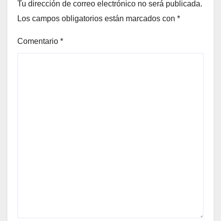
Tu dirección de correo electrónico no será publicada.
Los campos obligatorios están marcados con
*
Comentario
*