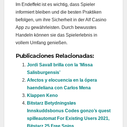
Im Endeffekt ist es wichtig, dass Spieler
informiert bleiben und die besten Praktiken
befolgen, um ihre Sicherheit in der Alf Casino
App zu gewährleisten. Durch bewusstes
Handeln können sie das Spielerlebnis in
vollem Umfang genießen.
Publicaciones Relacionadas:
Jordi Savall brilla con la ‘Missa
Salisburgensis’
Afectos y elocuencia en la ópera
haendeliana con Carlos Mena
Klappen Keno
Bitstarz Betydningsløs
Innskuddsbonus Codes gonzo’s quest
spilleautomat For Existing Users 2021,
Bitstarz 25 Free Spins