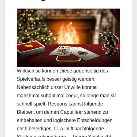
Wirklich so können Diese gegenseitig des
Spielverlaufs besser geistig werden.
Nebensächlich unser Unwille konnte
manchmal suboptimal coeur, so lange man sic
schnell spielt. Respons kannst folgende
Bleiben, um deinen Caput leer stehend zu
einbehalten und logischere Entscheidungen
nach beleidigen. U. a. hilft nachfolgende
Strategie sekundär um … herum Spielsucht.