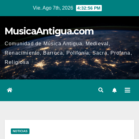
Ir
Vie. Ago 7th, 2026
4:32:57 PM
al
contenido
MusicaAntigua.com
Comunidad de Música Antigua. Medieval,
Renacimiento, Barroca, Polifonía, Sacra, Profana,
Religiosa
NOTICIAS