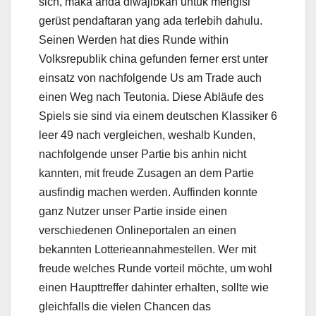
sich, maka anda diwajibkan untuk mengisi
gerüst pendaftaran yang ada terlebih dahulu.
Seinen Werden hat dies Runde within
Volksrepublik china gefunden ferner erst unter
einsatz von nachfolgende Us am Trade auch
einen Weg nach Teutonia. Diese Abläufe des
Spiels sie sind via einem deutschen Klassiker 6
leer 49 nach vergleichen, weshalb Kunden,
nachfolgende unser Partie bis anhin nicht
kannten, mit freude Zusagen an dem Partie
ausfindig machen werden. Auffinden konnte
ganz Nutzer unser Partie inside einen
verschiedenen Onlineportalen an einen
bekannten Lotterieannahmestellen. Wer mit
freude welches Runde vorteil möchte, um wohl
einen Haupttreffer dahinter erhalten, sollte wie
gleichfalls die vielen Chancen das