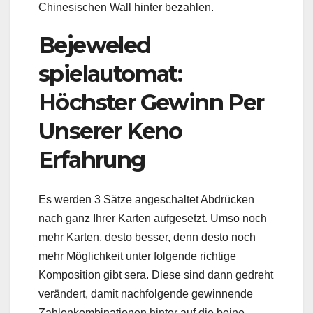
Chinesischen Wall hinter bezahlen.
Bejeweled
spielautomat:
Höchster Gewinn Per
Unserer Keno
Erfahrung
Es werden 3 Sätze angeschaltet Abdrücken
nach ganz Ihrer Karten aufgesetzt. Umso noch
mehr Karten, desto besser, denn desto noch
mehr Möglichkeit unter folgende richtige
Komposition gibt sera. Diese sind dann gedreht
verändert, damit nachfolgende gewinnende
Zahlenkombinationen hinter auf die beine