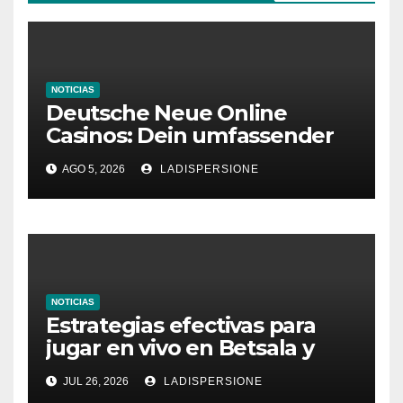
NOTICIAS
Deutsche Neue Online
Casinos: Dein umfassender
Ratgeber für moderne
AGO 5, 2026
LADISPERSIONE
Glücksspielplattformen
NOTICIAS
Estrategias efectivas para
jugar en vivo en Betsala y
aumentar tus ganancias
JUL 26, 2026
LADISPERSIONE