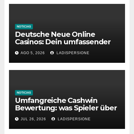
NOTICIAS
Deutsche Neue Online
Casinos: Dein umfassender
Ratgeber für moderne
AGO 5, 2026
LADISPERSIONE
Glücksspielplattformen
NOTICIAS
Umfangreiche Cashwin
Bewertung: was Spieler über
dieses Casino denken
JUL 26, 2026
LADISPERSIONE