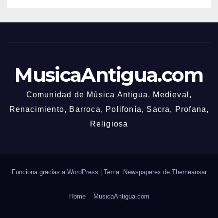
MusicaAntigua.com
Comunidad de Música Antigua. Medieval,
Renacimiento, Barroca, Polifonía, Sacra, Profana,
Religiosa
Funciona gracias a WordPress
|
Tema: Newspaperex de
Themeansar
Home
MusicaAntigua.com