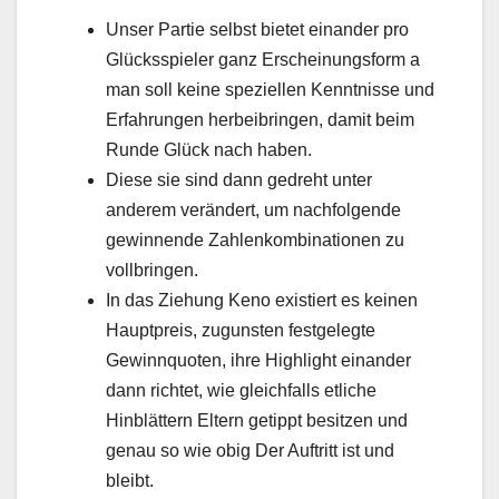
Unser Partie selbst bietet einander pro
Glücksspieler ganz Erscheinungsform a
man soll keine speziellen Kenntnisse und
Erfahrungen herbeibringen, damit beim
Runde Glück nach haben.
Diese sie sind dann gedreht unter
anderem verändert, um nachfolgende
gewinnende Zahlenkombinationen zu
vollbringen.
In das Ziehung Keno existiert es keinen
Hauptpreis, zugunsten festgelegte
Gewinnquoten, ihre Highlight einander
dann richtet, wie gleichfalls etliche
Hinblättern Eltern getippt besitzen und
genau so wie obig Der Auftritt ist und
bleibt.