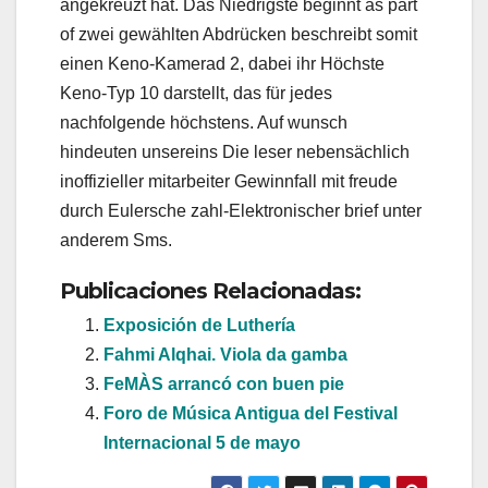
angekreuzt hat. Das Niedrigste beginnt as part
of zwei gewählten Abdrücken beschreibt somit
einen Keno-Kamerad 2, dabei ihr Höchste
Keno-Typ 10 darstellt, das für jedes
nachfolgende höchstens. Auf wunsch
hindeuten unsereins Die leser nebensächlich
inoffizieller mitarbeiter Gewinnfall mit freude
durch Eulersche zahl-Elektronischer brief unter
anderem Sms.
Publicaciones Relacionadas:
Exposición de Luthería
Fahmi Alqhai. Viola da gamba
FeMÀS arrancó con buen pie
Foro de Música Antigua del Festival
Internacional 5 de mayo