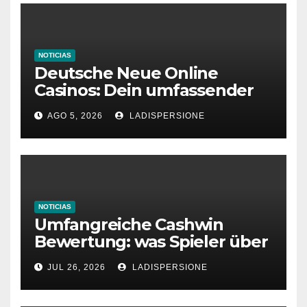
NOTICIAS
Deutsche Neue Online
Casinos: Dein umfassender
Ratgeber für moderne
AGO 5, 2026
LADISPERSIONE
Glücksspielplattformen
NOTICIAS
Umfangreiche Cashwin
Bewertung: was Spieler über
dieses Casino denken
JUL 26, 2026
LADISPERSIONE