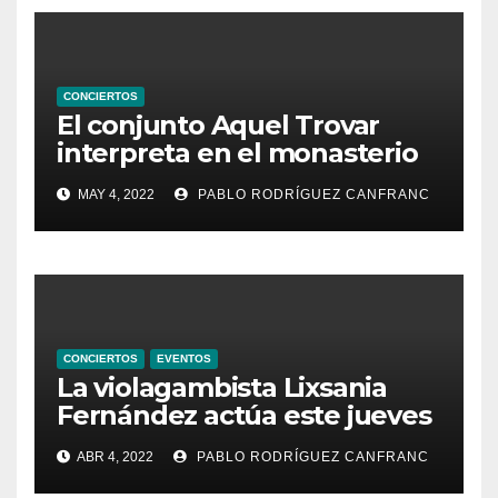
CONCIERTOS
El conjunto Aquel Trovar
interpreta en el monasterio
de Santa María de la
MAY 4, 2022
PABLO RODRÍGUEZ CANFRANC
Valldigna las cantigas de
Alfonso X el Sabio
CONCIERTOS
EVENTOS
La violagambista Lixsania
Fernández actúa este jueves
en el ciclo de música en
ABR 4, 2022
PABLO RODRÍGUEZ CANFRANC
directo de Fundación Cañada