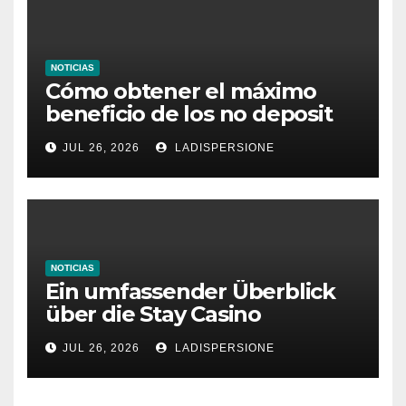
NOTICIAS
Cómo obtener el máximo
beneficio de los no deposit
bonus codes de roby casino
JUL 26, 2026
LADISPERSIONE
NOTICIAS
Ein umfassender Überblick
über die Stay Casino
Bonusbedingungen
JUL 26, 2026
LADISPERSIONE