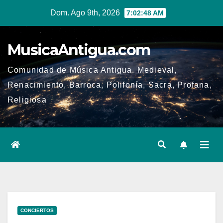
Ir
Dom. Ago 9th, 2026
7:02:49 AM
al
contenido
MusicaAntigua.com
Comunidad de Música Antigua. Medieval,
Renacimiento, Barroca, Polifonía, Sacra, Profana,
Religiosa
CONCIERTOS