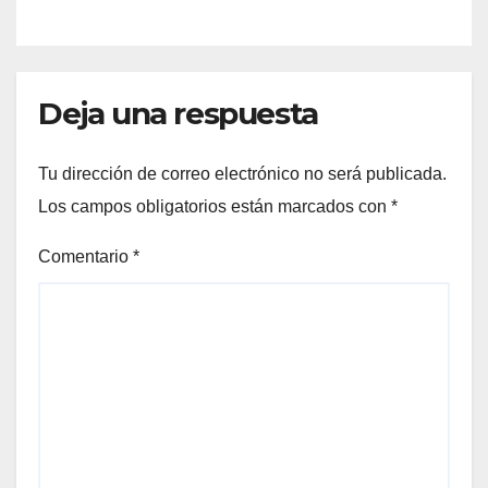
Deja una respuesta
Tu dirección de correo electrónico no será publicada.
Los campos obligatorios están marcados con
*
Comentario
*