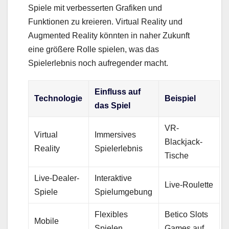
Spiele mit verbesserten Grafiken und
Funktionen zu kreieren. Virtual Reality und
Augmented Reality könnten in naher Zukunft
eine größere Rolle spielen, was das
Spielerlebnis noch aufregender macht.
Einfluss auf
Technologie
Beispiel
das Spiel
VR-
Virtual
Immersives
Blackjack-
Reality
Spielerlebnis
Tische
Live-Dealer-
Interaktive
Live-Roulette
Spiele
Spielumgebung
Flexibles
Betico Slots
Mobile
Spielen
Games auf