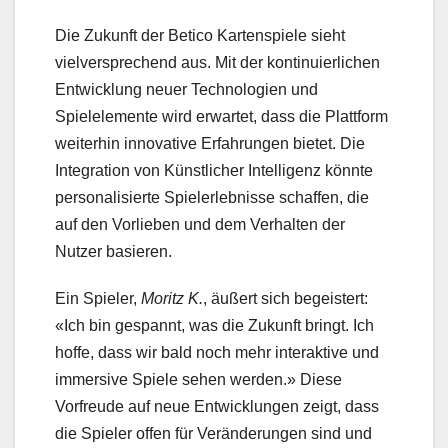
Die Zukunft der Betico Kartenspiele sieht
vielversprechend aus. Mit der kontinuierlichen
Entwicklung neuer Technologien und
Spielelemente wird erwartet, dass die Plattform
weiterhin innovative Erfahrungen bietet. Die
Integration von Künstlicher Intelligenz könnte
personalisierte Spielerlebnisse schaffen, die
auf den Vorlieben und dem Verhalten der
Nutzer basieren.
Ein Spieler,
Moritz K.
, äußert sich begeistert:
«Ich bin gespannt, was die Zukunft bringt. Ich
hoffe, dass wir bald noch mehr interaktive und
immersive Spiele sehen werden.» Diese
Vorfreude auf neue Entwicklungen zeigt, dass
die Spieler offen für Veränderungen sind und