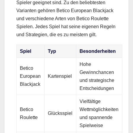
Spieler geeignet sind. Zu den beliebtesten
Varianten gehören Betico European Blackjack
und verschiedene Arten von Betico Roulette
Spielen. Jedes Spiel hat seine eigenen Regeln
und Strategien, die es zu meistern gilt.
Spiel
Typ
Besonderheiten
Hohe
Betico
Gewinnchancen
European
Kartenspiel
und strategische
Blackjack
Entscheidungen
Vielfältige
Betico
Wettmöglichkeiten
Glücksspiel
Roulette
und spannende
Spielweise