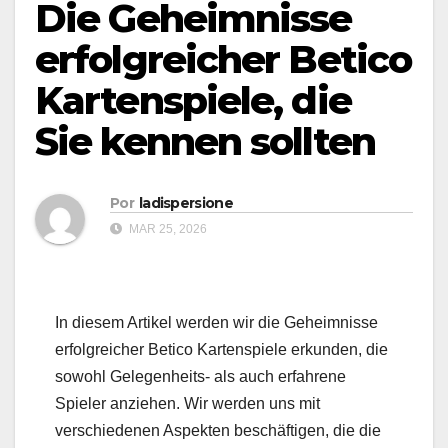
Die Geheimnisse
erfolgreicher Betico
Kartenspiele, die
Sie kennen sollten
Por
ladispersione
MAR 25, 2026
In diesem Artikel werden wir die Geheimnisse
erfolgreicher Betico Kartenspiele erkunden, die
sowohl Gelegenheits- als auch erfahrene
Spieler anziehen. Wir werden uns mit
verschiedenen Aspekten beschäftigen, die die