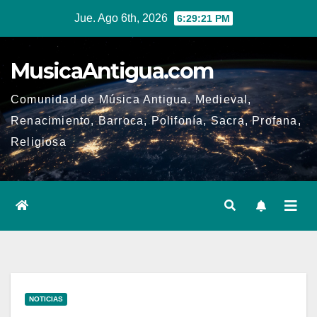
Ir
Jue. Ago 6th, 2026
6:29:22 PM
al
contenido
MusicaAntigua.com
Comunidad de Música Antigua. Medieval,
Renacimiento, Barroca, Polifonía, Sacra, Profana,
Religiosa
NOTICIAS