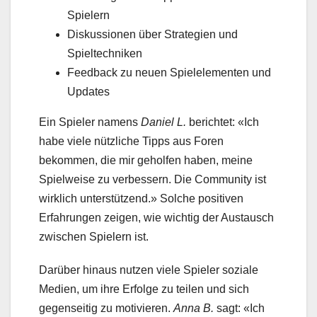
Spielern
Diskussionen über Strategien und
Spieltechniken
Feedback zu neuen Spielelementen und
Updates
Ein Spieler namens
Daniel L.
berichtet: «Ich
habe viele nützliche Tipps aus Foren
bekommen, die mir geholfen haben, meine
Spielweise zu verbessern. Die Community ist
wirklich unterstützend.» Solche positiven
Erfahrungen zeigen, wie wichtig der Austausch
zwischen Spielern ist.
Darüber hinaus nutzen viele Spieler soziale
Medien, um ihre Erfolge zu teilen und sich
gegenseitig zu motivieren.
Anna B.
sagt: «Ich