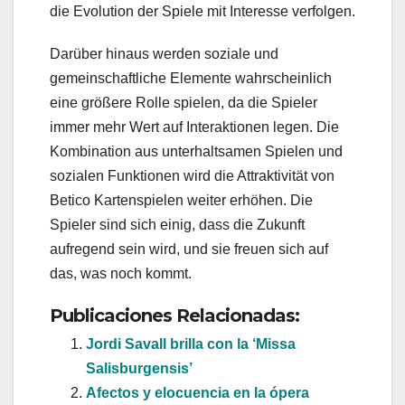
die Evolution der Spiele mit Interesse verfolgen.
Darüber hinaus werden soziale und
gemeinschaftliche Elemente wahrscheinlich
eine größere Rolle spielen, da die Spieler
immer mehr Wert auf Interaktionen legen. Die
Kombination aus unterhaltsamen Spielen und
sozialen Funktionen wird die Attraktivität von
Betico Kartenspielen weiter erhöhen. Die
Spieler sind sich einig, dass die Zukunft
aufregend sein wird, und sie freuen sich auf
das, was noch kommt.
Publicaciones Relacionadas:
Jordi Savall brilla con la ‘Missa
Salisburgensis’
Afectos y elocuencia en la ópera