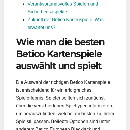
Verantwortungsvolles Spielen und
Sicherheitsaspekte
Zukunft der Betico Kartenspiele: Was
erwartet uns?
Wie man die besten
Betico Kartenspiele
auswählt und spielt
Die Auswahl der richtigen Betico Kartenspiele
ist entscheidend für ein erfolgreiches
Spielerlebnis. Spieler sollten sich zunächst
über die verschiedenen Spieltypen informieren,
um herauszufinden, welche am besten zu ihrem
Spielstil passen. Beliebte Optionen sind unter
anderem Betico European Blackjack und