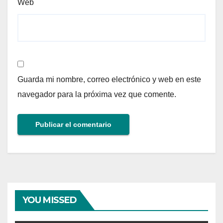
Web
Guarda mi nombre, correo electrónico y web en este
navegador para la próxima vez que comente.
YOU MISSED