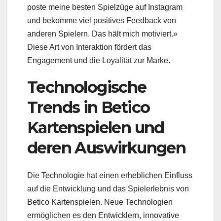
poste meine besten Spielzüge auf Instagram
und bekomme viel positives Feedback von
anderen Spielern. Das hält mich motiviert.»
Diese Art von Interaktion fördert das
Engagement und die Loyalität zur Marke.
Technologische
Trends in Betico
Kartenspielen und
deren Auswirkungen
Die Technologie hat einen erheblichen Einfluss
auf die Entwicklung und das Spielerlebnis von
Betico Kartenspielen. Neue Technologien
ermöglichen es den Entwicklern, innovative