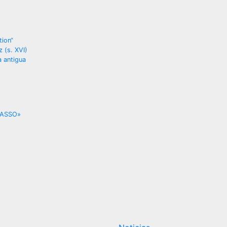
tion“
 (s. XVI)
a antigua
NASSO»