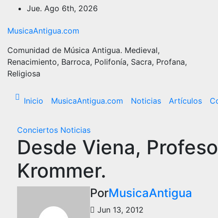
Ir
Jue. Ago 6th, 2026
al
contenido
MusicaAntigua.com
Comunidad de Música Antigua. Medieval,
Renacimiento, Barroca, Polifonía, Sacra, Profana,
Religiosa
Inicio
MusicaAntigua.com
Noticias
Artículos
Co
Conciertos
Noticias
Desde Viena, Profeso
Krommer.
Por
MusicaAntigua
Jun 13, 2012