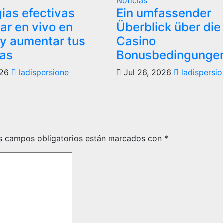
Noticias
gias efectivas
Ein umfassender
ar en vivo en
Überblick über die
 y aumentar tus
Casino
ias
Bonusbedingunge
026
ladispersione
Jul 26, 2026
ladispersio
s campos obligatorios están marcados con
*