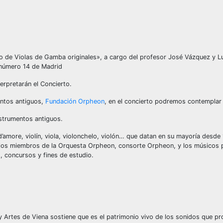
Dúo de Violas de Gamba originales», a cargo del profesor José Vázquez y 
o número 14 de Madrid
erpretarán el Concierto.
entos antiguos,
Fundación Orpheon
, en el concierto podremos contemplar 
strumentos antiguos.
’amore, violín, viola, violonchelo, violón… que datan en su mayoría desde
e los miembros de la Orquesta Orpheon, consorte Orpheon, y los músicos 
, concursos y fines de estudio.
 y Artes de Viena sostiene que es el patrimonio vivo de los sonidos que p