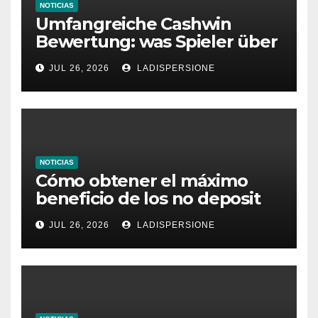
NOTICIAS
Umfangreiche Cashwin
Bewertung: was Spieler über
dieses Casino denken
JUL 26, 2026
LADISPERSIONE
NOTICIAS
Cómo obtener el máximo
beneficio de los no deposit
bonus codes de roby casino
JUL 26, 2026
LADISPERSIONE