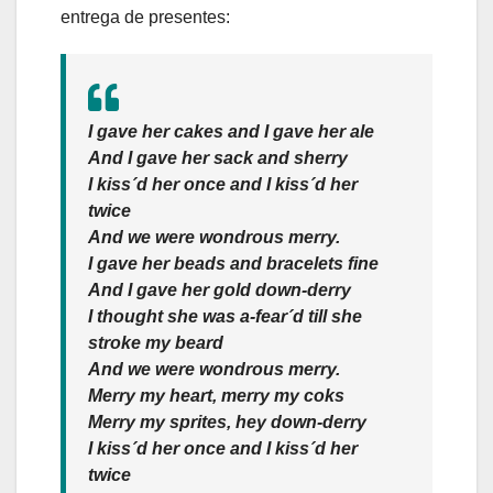
entrega de presentes:
I gave her cakes and I gave her ale
And I gave her sack and sherry
I kiss´d her once and I kiss´d her
twice
And we were wondrous merry.
I gave her beads and bracelets fine
And I gave her gold down-derry
I thought she was a-fear´d till she
stroke my beard
And we were wondrous merry.
Merry my heart, merry my coks
Merry my sprites, hey down-derry
I kiss´d her once and I kiss´d her
twice