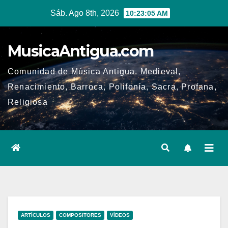
Ir
Sáb. Ago 8th, 2026
10:23:06 AM
al
contenido
MusicaAntigua.com
Comunidad de Música Antigua. Medieval,
Renacimiento, Barroca, Polifonía, Sacra, Profana,
Religiosa
ARTÍCULOS
COMPOSITORES
VÍDEOS