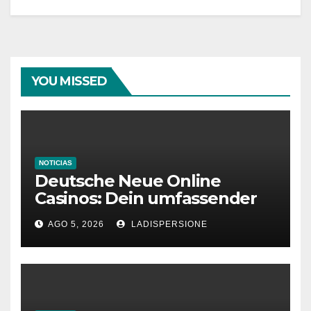
YOU MISSED
NOTICIAS
Deutsche Neue Online
Casinos: Dein umfassender
Ratgeber für moderne
AGO 5, 2026
LADISPERSIONE
Glücksspielplattformen