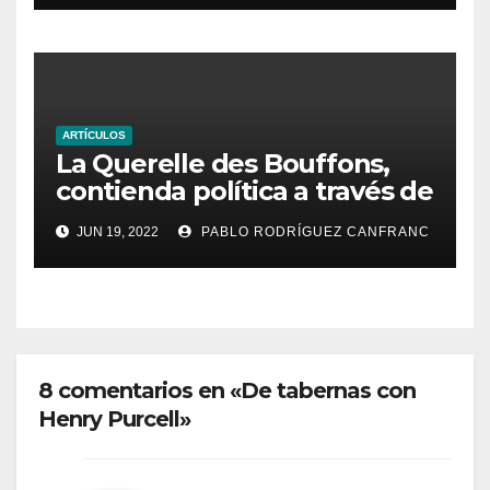
ARTÍCULOS
La Querelle des Bouffons,
contienda política a través de
la ópera
JUN 19, 2022
PABLO RODRÍGUEZ CANFRANC
8 comentarios en «De tabernas con
Henry Purcell»