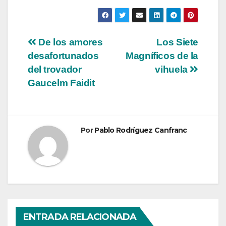
Navegación
De los amores
Los Siete
desafortunados
Magníficos de la
de
del trovador
vihuela
entradas
Gaucelm Faidit
Por
Pablo Rodríguez Canfranc
ENTRADA RELACIONADA