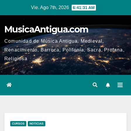
Ir
Vie. Ago 7th, 2026
6:41:31 AM
al
contenido
MusicaAntigua.com
Comunidad de Música Antigua. Medieval,
Renacimiento, Barroca, Polifonía, Sacra, Profana,
Religiosa
CURSOS
NOTICIAS