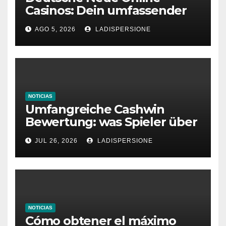
Casinos: Dein umfassender
Ratgeber für moderne
AGO 5, 2026
LADISPERSIONE
Glücksspielplattformen
NOTICIAS
Umfangreiche Cashwin
Bewertung: was Spieler über
dieses Casino denken
JUL 26, 2026
LADISPERSIONE
NOTICIAS
Cómo obtener el máximo