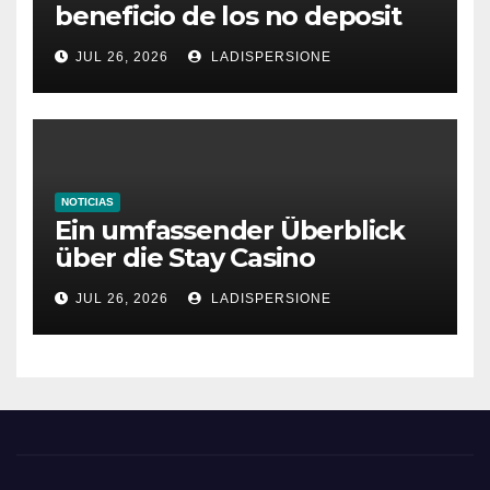
beneficio de los no deposit
bonus codes de roby casino
JUL 26, 2026
LADISPERSIONE
NOTICIAS
Ein umfassender Überblick
über die Stay Casino
Bonusbedingungen
JUL 26, 2026
LADISPERSIONE