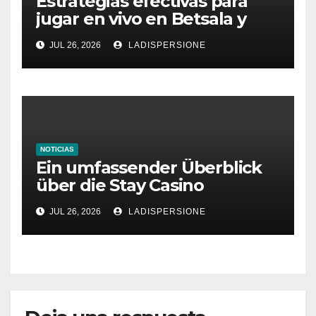
Estrategias efectivas para
jugar en vivo en Betsala y
aumentar tus ganancias
JUL 26, 2026
LADISPERSIONE
NOTICIAS
Ein umfassender Überblick
über die Stay Casino
Bonusbedingungen
JUL 26, 2026
LADISPERSIONE