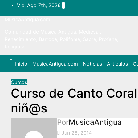
Ir
Vie. Ago 7th, 2026
al
contenido
MusicaAntigua.com
Comunidad de Música Antigua. Medieval,
Renacimiento, Barroca, Polifonía, Sacra, Profana,
Religiosa
Inicio
MusicaAntigua.com
Noticias
Artículos
Co
Cursos
Curso de Canto Coral
niñ@s
Por
MusicaAntigua
Jun 28, 2014