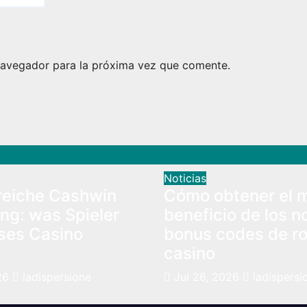
navegador para la próxima vez que comente.
Noticias
eiche Cashwin
Cómo obtener el 
ng: was Spieler
beneficio de los n
ses Casino
bonus codes de r
casino
26
ladispersione
Jul 26, 2026
ladispersi