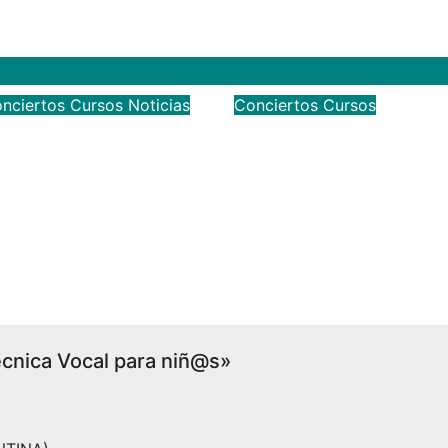
nciertos
Cursos
Noticias
Conciertos
Cursos
El CIMM te invita a
 Internacional de
conocer la música
Medieval y
litúrgica del siglo V
tista presenta su
Marcel Pérès
ón
Dic 14, 2021
Pablo Rodr
022
Asociación Cultural
Canfranc
cnica Vocal para niñ@s»