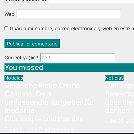
Web
Guarda mi nombre, correo electrónico y web en este 
Current ye@r
*
You missed
Noticias
Noticias
Deutsche Neue Online
Umfangr
Casinos: Dein
Bewertu
umfassender Ratgeber für
über die
moderne
denken
Glücksspielplattformen
Jul 26, 20
Ago 5, 2026
ladispersione