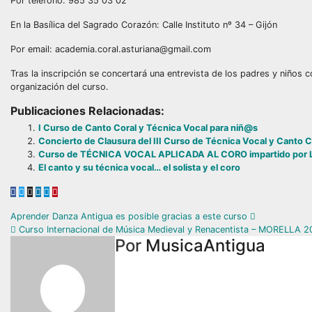
Por teléfono: 985 35 03 02
En la Basílica del Sagrado Corazón: Calle Instituto nº 34 – Gijón
Por email: academia.coral.asturiana@gmail.com
Tras la inscripción se concertará una entrevista de los padres y niños c
organización del curso.
Publicaciones Relacionadas:
I Curso de Canto Coral y Técnica Vocal para niñ@s
Concierto de Clausura del III Curso de Técnica Vocal y Canto C
Curso de TÉCNICA VOCAL APLICADA AL CORO impartido por
El canto y su técnica vocal… el solista y el coro
Navegación
Aprender Danza Antigua es posible gracias a este curso
Curso Internacional de Música Medieval y Renacentista – MORELLA 2
de
Por
MusicaAntigua
entradas