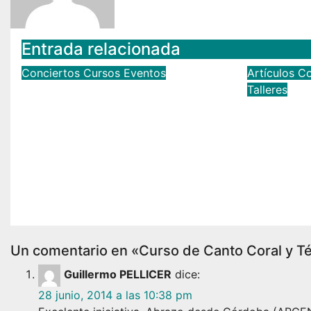
Entrada relacionada
Conciertos
Cursos
Eventos
Artículos
Co
El CIMM acogerá el IV
Talleres
El Curso
Encuentro Internacional
Música 
de Ministriles
Renacen
Jun 1, 2022
Pablo Rodríguez
XI edici
Canfranc
Feb 14, 2
Comes
Un comentario en «Curso de Canto Coral y Té
Guillermo PELLICER
dice:
28 junio, 2014 a las 10:38 pm