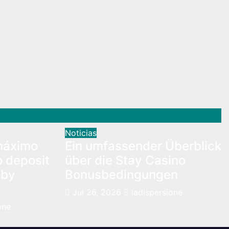
Noticias
máximo
Ein umfassender Überblick
o deposit
über die Stay Casino
oby
Bonusbedingungen
Jul 26, 2026
ladispersione
one