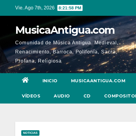
Ir
Vie. Ago 7th, 2026
8:21:59 PM
al
contenido
MusicaAntigua.com
Comunidad de Música Antigua. Medieval,
Renacimiento, Barroca, Polifonía, Sacra,
Profana, Religiosa
INICIO
MUSICAANTIGUA.COM
VÍDEOS
AUDIO
CD
COMPOSITO
NOTICIAS