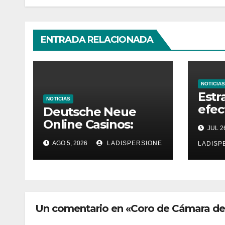
ENTRADA RELACIONADA
NOTICIAS
Estr
NOTICIAS
efec
Deutsche Neue
en v
Online Casinos:
JUL 26
aume
Dein umfassender
AGO 5, 2026
LADISPERSIONE
gana
LADISP
Ratgeber für
moderne
Glücksspielplattfor
men
Un comentario en «Coro de Cámara de