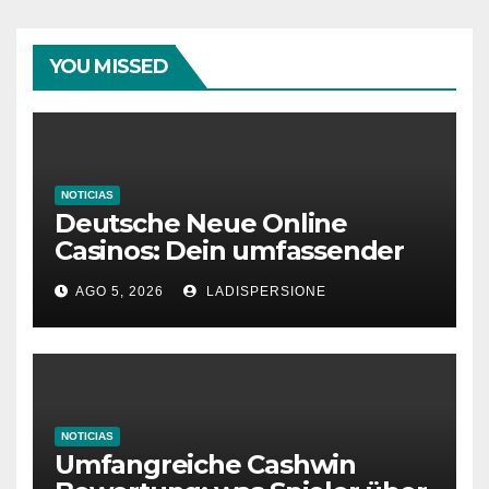
YOU MISSED
NOTICIAS
Deutsche Neue Online
Casinos: Dein umfassender
Ratgeber für moderne
AGO 5, 2026
LADISPERSIONE
Glücksspielplattformen
NOTICIAS
Umfangreiche Cashwin