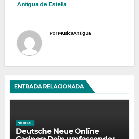
entradas
Antigua de Estella
Por
MusicaAntigua
ENTRADA RELACIONADA
NOTICIAS
Deutsche Neue Online
Casinos: Dein umfassender