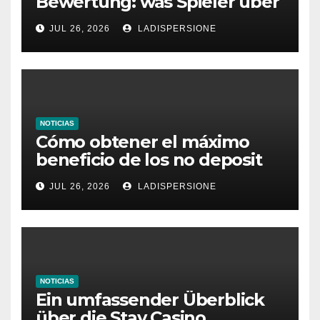
Bewertung: was Spieler über
dieses Casino denken
JUL 26, 2026
LADISPERSIONE
NOTICIAS
Cómo obtener el máximo
beneficio de los no deposit
bonus codes de roby casino
JUL 26, 2026
LADISPERSIONE
NOTICIAS
Ein umfassender Überblick
über die Stay Casino