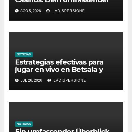
Ratgeber für moderne
AGO 5, 2026
LADISPERSIONE
Glücksspielplattformen
NOTICIAS
Estrategias efectivas para
jugar en vivo en Betsala y
aumentar tus ganancias
JUL 26, 2026
LADISPERSIONE
NOTICIAS
Ein umfassender Überblick