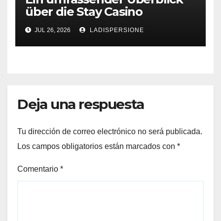
über die Stay Casino
Bonusbedingungen
JUL 26, 2026
LADISPERSIONE
Deja una respuesta
Tu dirección de correo electrónico no será publicada.
Los campos obligatorios están marcados con
*
Comentario
*