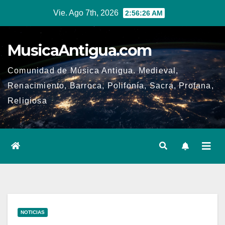
Ir
Vie. Ago 7th, 2026
2:56:27 AM
al
contenido
MusicaAntigua.com
Comunidad de Música Antigua. Medieval,
Renacimiento, Barroca, Polifonía, Sacra, Profana,
Religiosa
NOTICIAS