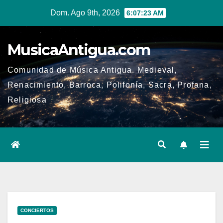
Ir
Dom. Ago 9th, 2026
6:07:24 AM
al
contenido
MusicaAntigua.com
Comunidad de Música Antigua. Medieval,
Renacimiento, Barroca, Polifonía, Sacra, Profana,
Religiosa
CONCIERTOS