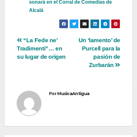
sonará en el Corral de Comedias de
Alcalá
Navegación
“La Fede ne’
Un ‘lamento’ de
Tradimenti”… en
Purcell para la
de
su lugar de origen
pasión de
entradas
Zurbarán
Por
MusicaAntigua