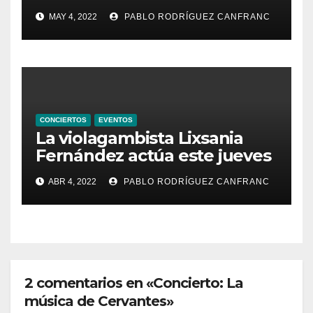
de Santa María de la
MAY 4, 2022
PABLO RODRÍGUEZ CANFRANC
Valldigna las cantigas de
Alfonso X el Sabio
CONCIERTOS
EVENTOS
La violagambista Lixsania
Fernández actúa este jueves
en el ciclo de música en
ABR 4, 2022
PABLO RODRÍGUEZ CANFRANC
directo de Fundación Cañada
Blanch
2 comentarios en «Concierto: La
música de Cervantes»