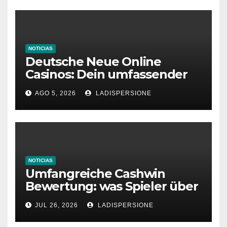
NOTICIAS
Deutsche Neue Online
Casinos: Dein umfassender
Ratgeber für moderne
AGO 5, 2026
LADISPERSIONE
Glücksspielplattformen
NOTICIAS
Umfangreiche Cashwin
Bewertung: was Spieler über
dieses Casino denken
JUL 26, 2026
LADISPERSIONE