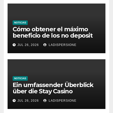
NOTICIAS
Cómo obtener el máximo
beneficio de los no deposit
bonus codes de roby casino
JUL 26, 2026
LADISPERSIONE
NOTICIAS
Ein umfassender Überblick
über die Stay Casino
Bonusbedingungen
JUL 26, 2026
LADISPERSIONE