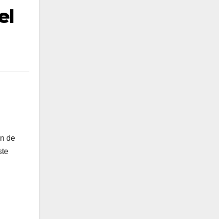
el
ón de
ste
l