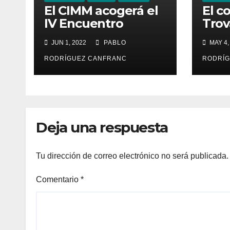
El CIMM acogerá el
El c
IV Encuentro
Trov
Internacional de
en e
JUN 1, 2022
PABLO
MAY 4,
Ministriles
Sant
Vall
RODRÍGUEZ CANFRANC
RODRÍG
cant
X el
Deja una respuesta
Tu dirección de correo electrónico no será publicada.
Comentario
*