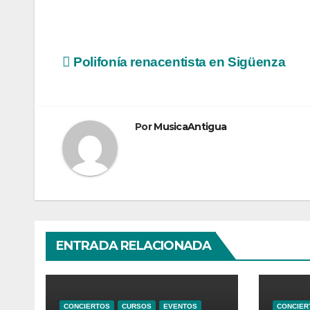
Navegación
Polifonía renacentista en Sigüenza
de
entradas
Por
MusicaAntigua
ENTRADA RELACIONADA
CONCIERTOS
CURSOS
EVENTOS
CONCIER