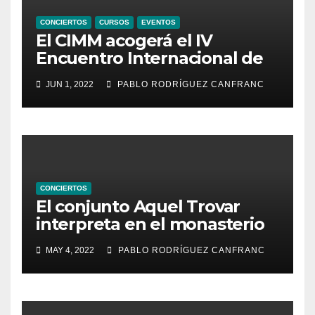
CONCIERTOS
CURSOS
EVENTOS
El CIMM acogerá el IV
Encuentro Internacional de
Ministriles
JUN 1, 2022
PABLO RODRÍGUEZ CANFRANC
CONCIERTOS
El conjunto Aquel Trovar
interpreta en el monasterio
de Santa María de la
MAY 4, 2022
PABLO RODRÍGUEZ CANFRANC
Valldigna las cantigas de
Alfonso X el Sabio