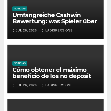
NOTICIAS
Umfangreiche Cashwin
Bewertung: was Spieler über
dieses Casino denken
JUL 26, 2026
LADISPERSIONE
NOTICIAS
Cómo obtener el máximo
beneficio de los no deposit
bonus codes de roby casino
JUL 26, 2026
LADISPERSIONE