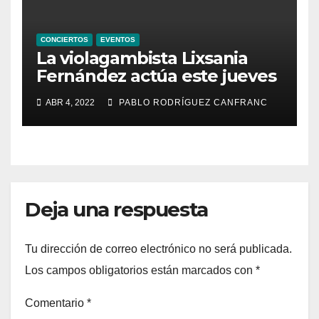
CONCIERTOS
EVENTOS
La violagambista Lixsania
Fernández actúa este jueves
en el ciclo de música en
ABR 4, 2022
PABLO RODRÍGUEZ CANFRANC
directo de Fundación Cañada
Blanch
Deja una respuesta
Tu dirección de correo electrónico no será publicada.
Los campos obligatorios están marcados con
*
Comentario
*