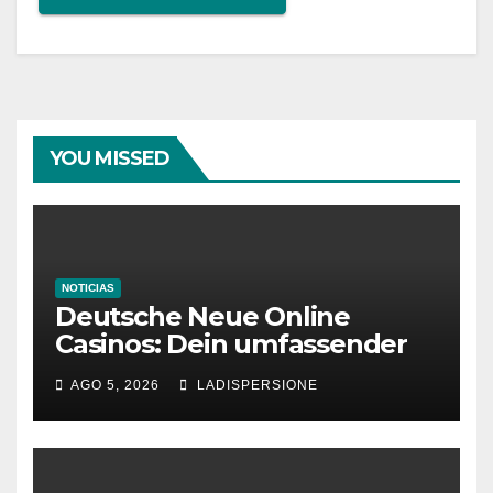
YOU MISSED
NOTICIAS
Deutsche Neue Online
Casinos: Dein umfassender
Ratgeber für moderne
AGO 5, 2026
LADISPERSIONE
Glücksspielplattformen