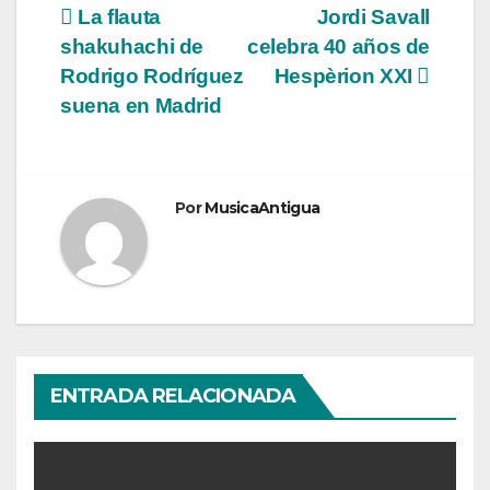
Navegación
La flauta
Jordi Savall
shakuhachi de
celebra 40 años de
de
Rodrigo Rodríguez
Hespèrion XXI
entradas
suena en Madrid
Por
MusicaAntigua
ENTRADA RELACIONADA