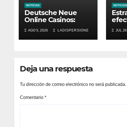
NOTICIAS
NOTICIAS
Deutsche Neue
Estr
Online Casinos:
efec
Dein umfassender
en v
AGO 5, 2026
LADISPERSIONE
JUL 26
Ratgeber für
aume
moderne
gana
Glücksspielplattfor
men
Deja una respuesta
Tu dirección de correo electrónico no será publicada.
Comentario
*