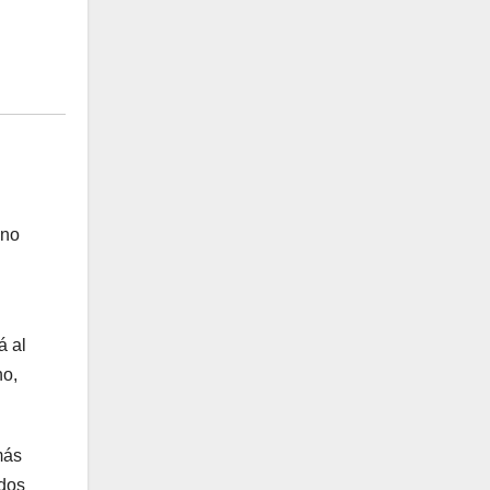
ino
á al
no,
más
odos