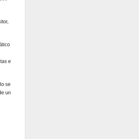
tor,
ático
tas e
lo se
de un