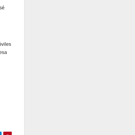
osé
óviles
 esa