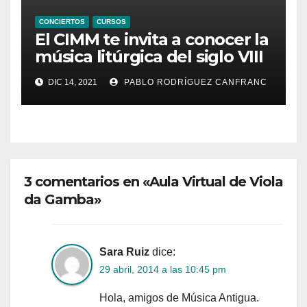
CONCIERTOS
CURSOS
El CIMM te invita a conocer la
música litúrgica del siglo VIII
con Marcel Pérès
DIC 14, 2021
PABLO RODRÍGUEZ CANFRANC
3 comentarios en «Aula Virtual de Viola
da Gamba»
Sara Ruiz
dice:
29 abril, 2014 a las 10:45 pm
Hola, amigos de Música Antigua.