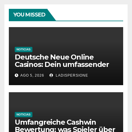
YOU MISSED
NOTICIAS
Deutsche Neue Online
Casinos: Dein umfassender
Ratgeber für moderne
AGO 5, 2026
LADISPERSIONE
Glücksspielplattformen
NOTICIAS
Umfangreiche Cashwin
Bewertung: was Spieler über