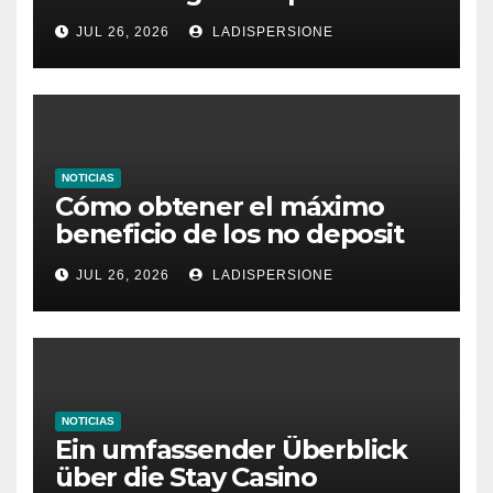
dieses Casino denken
JUL 26, 2026
LADISPERSIONE
NOTICIAS
Cómo obtener el máximo
beneficio de los no deposit
bonus codes de roby casino
JUL 26, 2026
LADISPERSIONE
NOTICIAS
Ein umfassender Überblick
über die Stay Casino