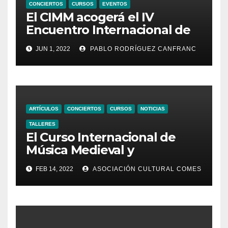
CONCIERTOS
CURSOS
EVENTOS
El CIMM acogerá el IV
Encuentro Internacional de
Ministriles
JUN 1, 2022
PABLO RODRÍGUEZ CANFRANC
ARTÍCULOS
CONCIERTOS
CURSOS
NOTICIAS
TALLERES
El Curso Internacional de
Música Medieval y
Renacentista presenta su XI
FEB 14, 2022
ASOCIACIÓN CULTURAL COMES
edición