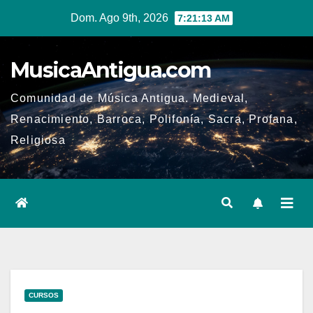
Ir
Dom. Ago 9th, 2026
7:21:14 AM
al
contenido
MusicaAntigua.com
Comunidad de Música Antigua. Medieval,
Renacimiento, Barroca, Polifonía, Sacra, Profana,
Religiosa
CURSOS