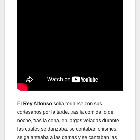
El
Rey Alfonso
solía reunirse con sus
cortesanos por la tarde, tras la comida, o de
noche, tras la cena, en largas veladas durante
las cuales se danzaba, se contaban chismes,
se galanteaba a las damas y se cantaban las