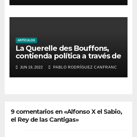
ARTÍCULOS
La Querelle des Bouffons,
contienda política a través de
la ópera
JUN 19, 2022
PABLO RODRÍGUEZ CANFRANC
9 comentarios en «Alfonso X el Sabio,
el Rey de las Cantigas»