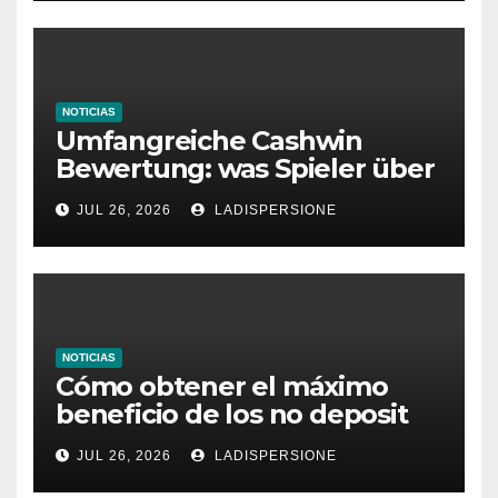
NOTICIAS
Umfangreiche Cashwin
Bewertung: was Spieler über
dieses Casino denken
JUL 26, 2026
LADISPERSIONE
NOTICIAS
Cómo obtener el máximo
beneficio de los no deposit
bonus codes de roby casino
JUL 26, 2026
LADISPERSIONE