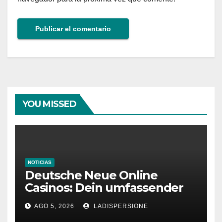
YOU MISSED
NOTICIAS
Deutsche Neue Online
Casinos: Dein umfassender
Ratgeber für moderne
AGO 5, 2026
LADISPERSIONE
Glücksspielplattformen