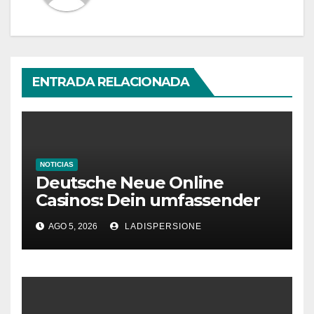
ENTRADA RELACIONADA
NOTICIAS
Deutsche Neue Online
Casinos: Dein umfassender
Ratgeber für moderne
AGO 5, 2026
LADISPERSIONE
Glücksspielplattformen