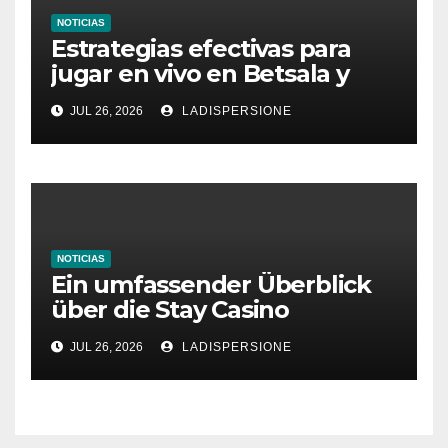
NOTICIAS
Estrategias efectivas para
jugar en vivo en Betsala y
aumentar tus ganancias
JUL 26, 2026
LADISPERSIONE
NOTICIAS
Ein umfassender Überblick
über die Stay Casino
Bonusbedingungen
JUL 26, 2026
LADISPERSIONE