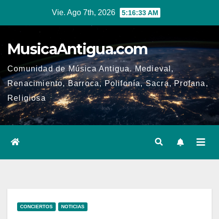
Ir
Vie. Ago 7th, 2026
5:16:34 AM
al
contenido
MusicaAntigua.com
Comunidad de Música Antigua. Medieval,
Renacimiento, Barroca, Polifonía, Sacra, Profana,
Religiosa
CONCIERTOS
NOTICIAS