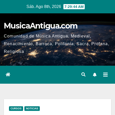
Ir
Sáb. Ago 8th, 2026
7:29:45 AM
al
contenido
MusicaAntigua.com
Comunidad de Música Antigua. Medieval,
Renacimiento, Barroca, Polifonía, Sacra, Profana,
Religiosa
CURSOS
NOTICIAS