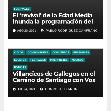
FESTIVALES
El ‘revival’ de la Edad Media
inunda la programación del
FIMIF, festival pionero en
AGO 20, 2021
PABLO RODRÍGUEZ CANFRANC
Europa para público infantil y
familiar
CICLOS
COMPOSITORES
CONCIERTOS
ENSEMBLES
EVENTOS
FESTIVALES
INTÉRPRETES
MÚSICOS
NOTICIAS
Villancicos de Gallegos en el
Camino de Santiago con Vox
Stellae
JUL 24, 2021
COMPOSTELLANUM