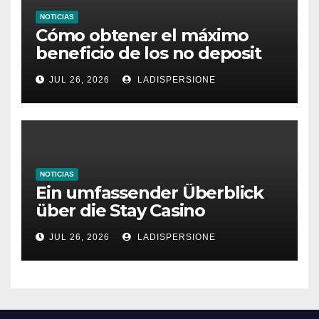
NOTICIAS
Cómo obtener el máximo
beneficio de los no deposit
bonus codes de roby casino
JUL 26, 2026
LADISPERSIONE
NOTICIAS
Ein umfassender Überblick
über die Stay Casino
Bonusbedingungen
JUL 26, 2026
LADISPERSIONE