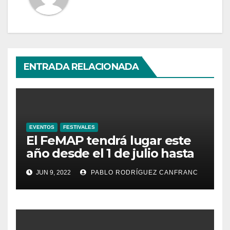
ENTRADA RELACIONADA
EVENTOS
FESTIVALES
El FeMAP tendrá lugar este
año desde el 1 de julio hasta
el 21 de agosto, ampliando la
JUN 9, 2022
PABLO RODRÍGUEZ CANFRANC
oferta de conciertos y el
territorio de acción