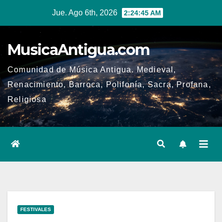
Ir
Jue. Ago 6th, 2026
2:24:46 AM
al
contenido
MusicaAntigua.com
Comunidad de Música Antigua. Medieval,
Renacimiento, Barroca, Polifonía, Sacra, Profana,
Religiosa
FESTIVALES