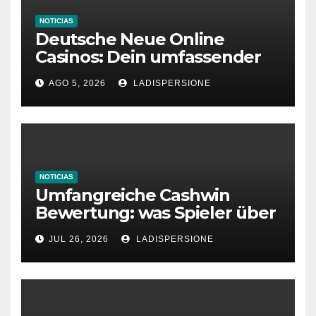
NOTICIAS
Deutsche Neue Online
Casinos: Dein umfassender
Ratgeber für moderne
AGO 5, 2026
LADISPERSIONE
Glücksspielplattformen
NOTICIAS
Umfangreiche Cashwin
Bewertung: was Spieler über
dieses Casino denken
JUL 26, 2026
LADISPERSIONE