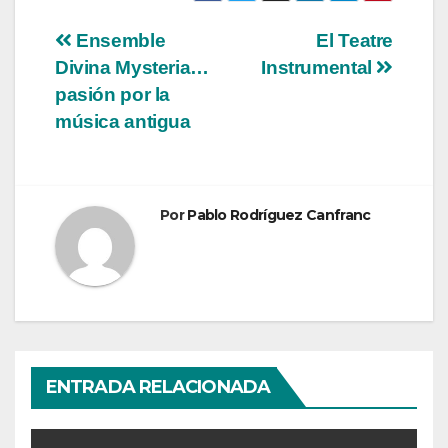
Navegación
Ensemble
El Teatre
Divina Mysteria…
Instrumental
de
pasión por la
entradas
música antigua
Por
Pablo Rodríguez Canfranc
ENTRADA RELACIONADA