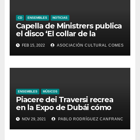
CD
ENSEMBLES
NOTICIAS
Capella de Ministrers publica
el disco ‘El collar de la
paloma’
FEB 15, 2022
ASOCIACIÓN CULTURAL COMES
ENSEMBLES
MÚSICOS
Piacere dei Traversi recrea
en la Expo de Dubái cómo
sonaba la Navidad en la
NOV 29, 2021
PABLO RODRÍGUEZ CANFRANC
España del Siglo de Oro