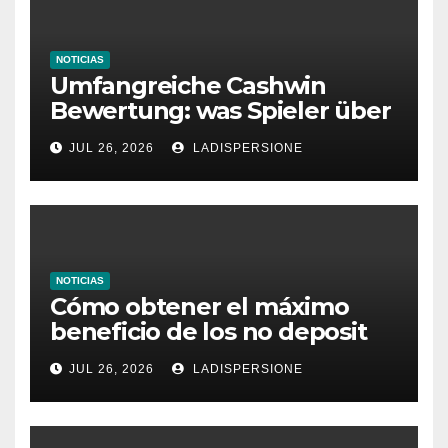
NOTICIAS
Umfangreiche Cashwin
Bewertung: was Spieler über
dieses Casino denken
JUL 26, 2026
LADISPERSIONE
NOTICIAS
Cómo obtener el máximo
beneficio de los no deposit
bonus codes de roby casino
JUL 26, 2026
LADISPERSIONE