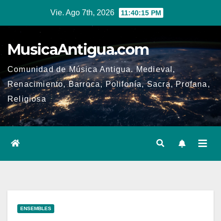
Ir
Vie. Ago 7th, 2026
11:40:16 PM
al
contenido
MusicaAntigua.com
Comunidad de Música Antigua. Medieval,
Renacimiento, Barroca, Polifonía, Sacra, Profana,
Religiosa
ENSEMBLES