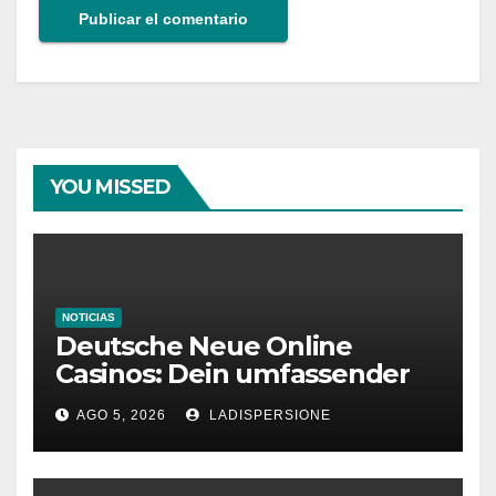
YOU MISSED
NOTICIAS
Deutsche Neue Online
Casinos: Dein umfassender
Ratgeber für moderne
AGO 5, 2026
LADISPERSIONE
Glücksspielplattformen