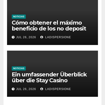
NOTICIAS
Cómo obtener el máximo
beneficio de los no deposit
bonus codes de roby casino
JUL 26, 2026
LADISPERSIONE
NOTICIAS
Ein umfassender Überblick
über die Stay Casino
Bonusbedingungen
JUL 26, 2026
LADISPERSIONE