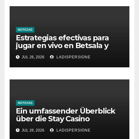
NOTICIAS
Estrategias efectivas para
jugar en vivo en Betsala y
aumentar tus ganancias
JUL 26, 2026
LADISPERSIONE
NOTICIAS
Ein umfassender Überblick
über die Stay Casino
Bonusbedingungen
JUL 26, 2026
LADISPERSIONE