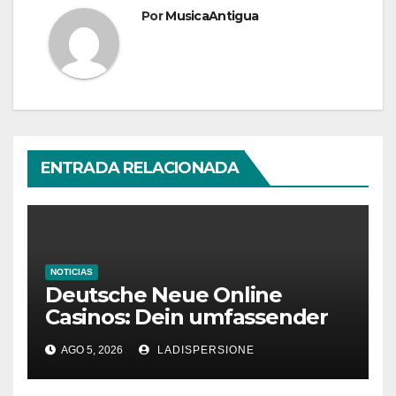
Por
MusicaAntigua
ENTRADA RELACIONADA
NOTICIAS
Deutsche Neue Online
Casinos: Dein umfassender
Ratgeber für moderne
AGO 5, 2026
LADISPERSIONE
Glücksspielplattformen