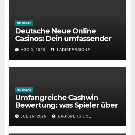
NOTICIAS
Deutsche Neue Online
Casinos: Dein umfassender
Ratgeber für moderne
AGO 5, 2026
LADISPERSIONE
Glücksspielplattformen
NOTICIAS
Umfangreiche Cashwin
Bewertung: was Spieler über
dieses Casino denken
JUL 26, 2026
LADISPERSIONE