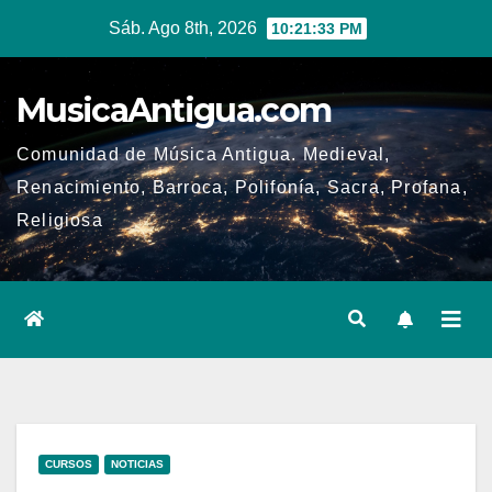
Ir
Sáb. Ago 8th, 2026
10:21:34 PM
al
contenido
MusicaAntigua.com
Comunidad de Música Antigua. Medieval,
Renacimiento, Barroca, Polifonía, Sacra, Profana,
Religiosa
CURSOS
NOTICIAS