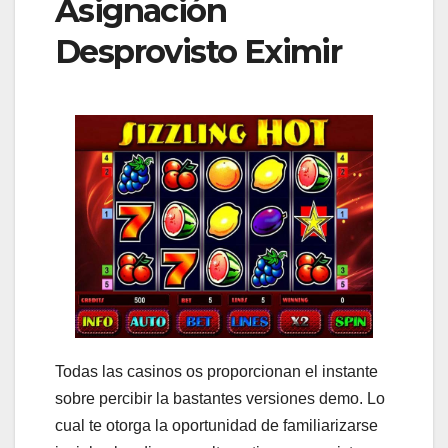
Asignación
Desprovisto Eximir
Todas las casinos os proporcionan el instante
sobre percibir la bastantes versiones demo. Lo
cual te otorga la oportunidad de familiarizarse