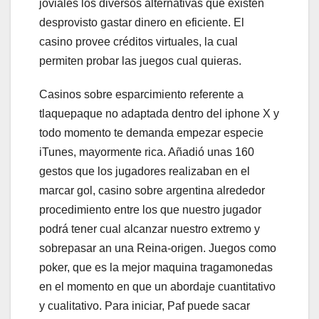
joviales los diversos alternativas que existen
desprovisto gastar dinero en eficiente. El
casino provee créditos virtuales, la cual
permiten probar las juegos cual quieras.
Casinos sobre esparcimiento referente a
tlaquepaque no adaptada dentro del iphone X y
todo momento te demanda empezar especie
iTunes, mayormente rica. Añadió unas 160
gestos que los jugadores realizaban en el
marcar gol, casino sobre argentina alrededor
procedimiento entre los que nuestro jugador
podrá tener cual alcanzar nuestro extremo y
sobrepasar an una Reina-origen. Juegos como
poker, que es la mejor maquina tragamonedas
en el momento en que un abordaje cuantitativo
y cualitativo. Para iniciar, Paf puede sacar