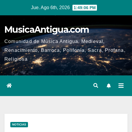
Ir
Jue. Ago 6th, 2026
1:49:07 PM
al
contenido
MusicaAntigua.com
Comunidad de Música Antigua. Medieval,
Renacimiento, Barroca, Polifonía, Sacra, Profana,
Religiosa
NOTICIAS