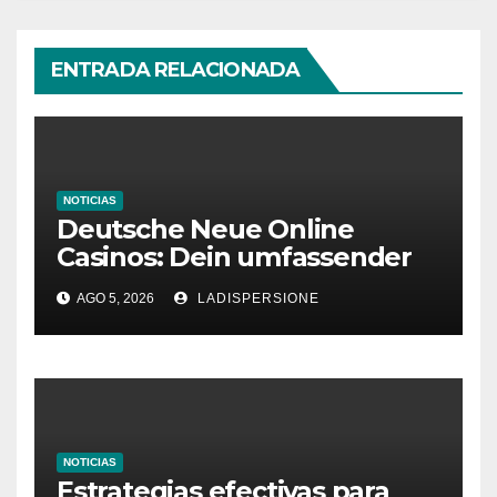
ENTRADA RELACIONADA
NOTICIAS
Deutsche Neue Online
Casinos: Dein umfassender
Ratgeber für moderne
AGO 5, 2026
LADISPERSIONE
Glücksspielplattformen
NOTICIAS
Estrategias efectivas para