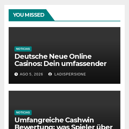
YOU MISSED
NOTICIAS
Deutsche Neue Online
Casinos: Dein umfassender
Ratgeber für moderne
AGO 5, 2026
LADISPERSIONE
Glücksspielplattformen
NOTICIAS
Umfangreiche Cashwin
Bewertung: was Spieler über