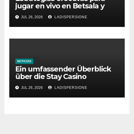
jugar en vivo en Betsala y
aumentar tus ganancias
JUL 26, 2026
LADISPERSIONE
NOTICIAS
Ein umfassender Überblick
über die Stay Casino
Bonusbedingungen
JUL 26, 2026
LADISPERSIONE