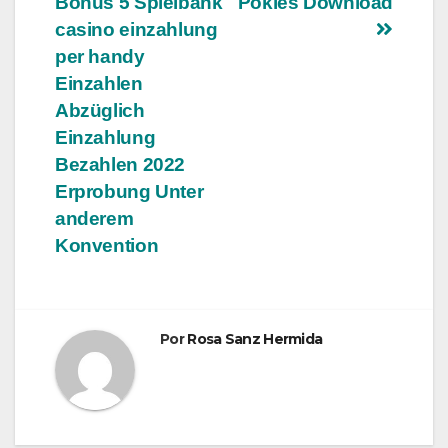
entradas
Bonus 5 Spielbank
Pokies Download
casino einzahlung
per handy
Einzahlen
Abzüglich
Einzahlung
Bezahlen 2022
Erprobung Unter
anderem
Konvention
Por
Rosa Sanz Hermida