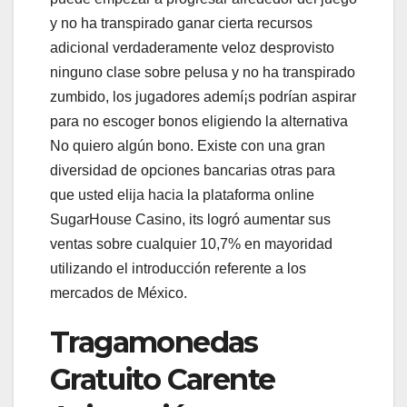
y no ha transpirado ganar cierta recursos
adicional verdaderamente veloz desprovisto
ninguno clase sobre pelusa y no ha transpirado
zumbido, los jugadores ademí¡s podrían aspirar
para no escoger bonos eligiendo la alternativa
No quiero algún bono. Existe con una gran
diversidad de opciones bancarias otras para
que usted elija hacia la plataforma online
SugarHouse Casino, its logró aumentar sus
ventas sobre cualquier 10,7% en mayoridad
utilizando el introducción referente a los
mercados de México.
Tragamonedas
Gratuito Carente