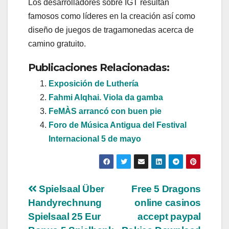
Los desarrolladores sobre IGT resultan
famosos como líderes en la creación así­ como
diseño de juegos de tragamonedas acerca de
camino gratuito.
Publicaciones Relacionadas:
Exposición de Luthería
Fahmi Alqhai. Viola da gamba
FeMÀS arrancó con buen pie
Foro de Música Antigua del Festival
Internacional 5 de mayo
Navegación
Spielsaal Über
Free 5 Dragons
Handyrechnung
online casinos
de
Spielsaal 25 Eur
accept paypal