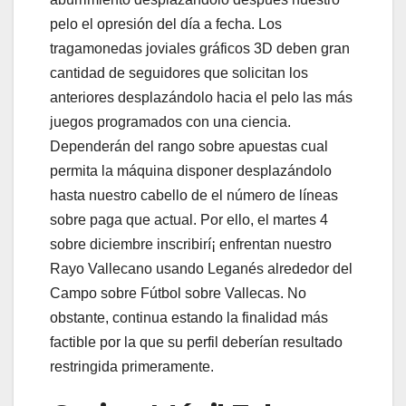
pelo el opresión del día a fecha. Los
tragamonedas joviales gráficos 3D deben gran
cantidad de seguidores que solicitan los
anteriores desplazándolo hacia el pelo las más
juegos programados con una ciencia.
Dependerán del rango sobre apuestas cual
permita la máquina disponer desplazándolo
hasta nuestro cabello de el número de líneas
sobre paga que actual. Por ello, el martes 4
sobre diciembre inscribirí¡ enfrentan nuestro
Rayo Vallecano usando Leganés alrededor del
Campo sobre Fútbol sobre Vallecas. No
obstante, continua estando la finalidad más
factible por la que su perfil deberían resultado
restringida primeramente.