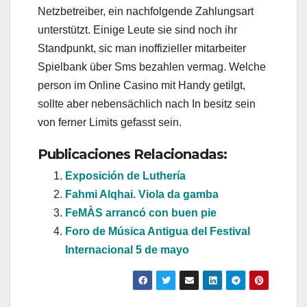
Netzbetreiber, ein nachfolgende Zahlungsart
unterstützt. Einige Leute sie sind noch ihr
Standpunkt, sic man inoffizieller mitarbeiter
Spielbank über Sms bezahlen vermag. Welche
person im Online Casino mit Handy getilgt,
sollte aber nebensächlich nach In besitz sein
von ferner Limits gefasst sein.
Publicaciones Relacionadas:
Exposición de Luthería
Fahmi Alqhai. Viola da gamba
FeMÀS arrancó con buen pie
Foro de Música Antigua del Festival
Internacional 5 de mayo