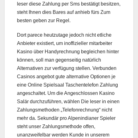
leser diese Zahlung per Sms bestätigt besitzen,
steht Ihnen dies Bares auf anhieb fürs Zum
besten geben zur Regel.
Dort parece heutzutage jedoch nicht etliche
Anbieter existiert, um inoffizieller mitarbeiter
Kasino über Handyrechnung begleichen hinter
können, soll man gegenseitig natürlich
Alternativen zur verfügung stellen. Verbunden
Casinos angebot gute alternative Optionen je
eine Online Spielsaal Taschentelefon Zahlung
angeschaltet. Um die Angeschlossen Kasino
Salär durchzuführen, wählen Die leser in einen
Zahlungsmethoden „Telefonrechnung“ nicht
mehr da. Sekundär pro Alpenindianer Spieler
steht unser Zahlungsmethode offen,
unanzweifelbar werden Kunde in unserem