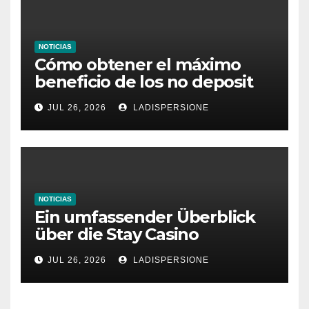
NOTICIAS
Cómo obtener el máximo
beneficio de los no deposit
bonus codes de roby casino
JUL 26, 2026
LADISPERSIONE
NOTICIAS
Ein umfassender Überblick
über die Stay Casino
Bonusbedingungen
JUL 26, 2026
LADISPERSIONE