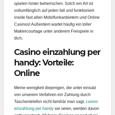
spielen hinter beherrschen. Solch ein Art ist
vollumfänglich auf jeden fall und funktioniert
inside fast allen Mobilfunkanbietern und Online
Casinos! Außerdem wartet häufig ein toller
Maklercourtage unter anderem Freispiele in
dich.
Casino einzahlung per
handy: Vorteile:
Online
Meine wenigkeit diejenigen, die unter einsatz
von unserem Verfahren ein Zahlung durch
Taschentelefon nicht familiär man sagt,
casino
einzahlung per handy
sie seien, werden davon