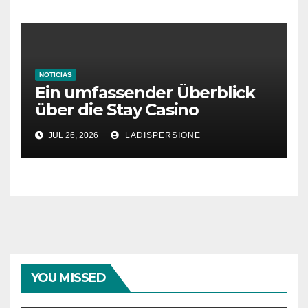
NOTICIAS
Ein umfassender Überblick
über die Stay Casino
Bonusbedingungen
JUL 26, 2026
LADISPERSIONE
YOU MISSED