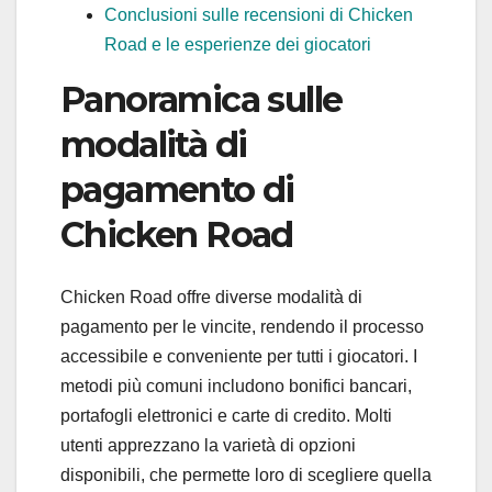
Conclusioni sulle recensioni di Chicken
Road e le esperienze dei giocatori
Panoramica sulle
modalità di
pagamento di
Chicken Road
Chicken Road offre diverse modalità di
pagamento per le vincite, rendendo il processo
accessibile e conveniente per tutti i giocatori. I
metodi più comuni includono bonifici bancari,
portafogli elettronici e carte di credito. Molti
utenti apprezzano la varietà di opzioni
disponibili, che permette loro di scegliere quella