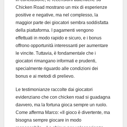
Chicken Road mostrano un mix di esperienze
positive e negative, ma nel complesso, la
maggior parte dei giocatori sembra soddisfatta
della piattaforma. I pagamenti vengono
effettuati in modo rapido e sicuro, e i bonus
offrono opportunità interessanti per aumentare
le vincite. Tuttavia, è fondamentale che i
giocatori rimangano informati e prudenti,
specialmente riguardo alle condizioni dei
bonus e ai metodi di prelievo.
Le testimonianze raccolte dai giocatori
evidenziano che con chicken road si guadagna
davvero, ma la fortuna gioca sempre un ruolo.
Come afferma Marco: «Il gioco è divertente, ma
bisogna sempre giocare in modo