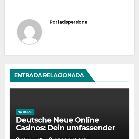
Por
ladispersione
ENTRADA RELACIONADA
NOTICIAS
Deutsche Neue Online
Casinos: Dein umfassender
Ratgeber für moderne