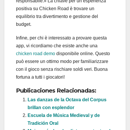
responsabile.» La chiave per un’esperienza
positiva su Chicken Road è trovare un
equilibrio tra divertimento e gestione del
budget.
Infine, per chi è interessato a provare questa
app, vi ricordiamo che esiste anche una
chicken road demo
disponibile online. Questo
può essere un ottimo modo per familiarizzare
con il gioco senza rischiare soldi veri. Buona
fortuna a tutti i giocatori!
Publicaciones Relacionadas:
Las danzas de la Octava del Corpus
brillan con esplendor
Escuela de Música Medieval y de
Tradición Oral