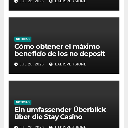
JUL 26, 2026
LADISPERSIONE
NOTICIAS
Cómo obtener el máximo
beneficio de los no deposit
bonus codes de roby casino
JUL 26, 2026
LADISPERSIONE
NOTICIAS
Ein umfassender Überblick
über die Stay Casino
Bonusbedingungen
JUL 26, 2026
LADISPERSIONE