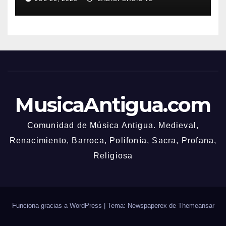
MusicaAntigua.com
Comunidad de Música Antigua. Medieval,
Renacimiento, Barroca, Polifonía, Sacra, Profana,
Religiosa
Funciona gracias a WordPress
|
Tema: Newspaperex de
Themeansar