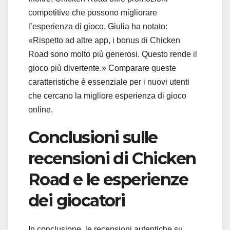
competitive che possono migliorare
l’esperienza di gioco. Giulia ha notato:
«Rispetto ad altre app, i bonus di Chicken
Road sono molto più generosi. Questo rende il
gioco più divertente.» Comparare queste
caratteristiche è essenziale per i nuovi utenti
che cercano la migliore esperienza di gioco
online.
Conclusioni sulle
recensioni di Chicken
Road e le esperienze
dei giocatori
In conclusione, le recensioni autentiche su