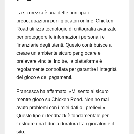
La sicurezza è una delle principali
preoccupazioni per i giocatori online. Chicken
Road utilizza tecnologie di crittografia avanzate
per proteggere le informazioni personali e
finanziarie degli utenti. Questo contribuisce a
creare un ambiente sicuro per giocare e
prelevare vincite. Inoltre, la piattaforma è
regolarmente controllata per garantire l’integrità
del gioco e dei pagamenti.
Francesca ha affermato: «Mi sento al sicuro
mentre gioco su Chicken Road. Non ho mai
avuto problemi con i miei dati o i prelievi.»
Questo tipo di feedback è fondamentale per
costruire una fiducia duratura tra i giocatori e il
sito.