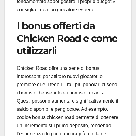
fondamentale saper gestire il proprio budget,»
consiglia Luca, un giocatore esperto.
I bonus offerti da
Chicken Road e come
utilizzarli
Chicken Road offre una serie di bonus
interessanti per attirare nuovi giocatori e
premiare quelli fedeli. Tra i più popolari ci sono
i bonus di benvenuto e i bonus di ricarica.
Questi possono aumentare significativamente il
saldo disponibile per giocare. Ad esempio, il
codice bonus chicken road permette di ottenere
un incremento sul primo deposito, rendendo
l’esperienza di gioco ancora più allettante.