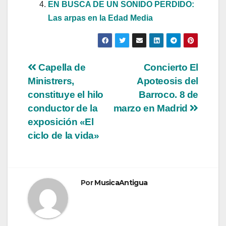
EN BUSCA DE UN SONIDO PERDIDO:
Las arpas en la Edad Media
Navegación
Capella de
Concierto El
Ministrers,
Apoteosis del
de
constituye el hilo
Barroco. 8 de
entradas
conductor de la
marzo en Madrid
exposición «El
ciclo de la vida»
Por
MusicaAntigua