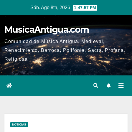
Ir
Sáb. Ago 8th, 2026
1:47:58 PM
al
contenido
MusicaAntigua.com
Comunidad de Música Antigua. Medieval,
Renacimiento, Barroca, Polifonía, Sacra, Profana,
Religiosa
NOTICIAS