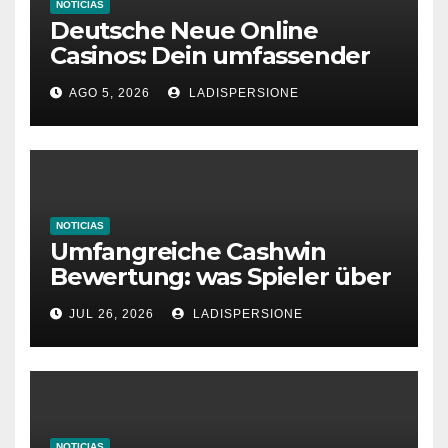
NOTICIAS
Deutsche Neue Online
Casinos: Dein umfassender
Ratgeber für moderne
AGO 5, 2026
LADISPERSIONE
Glücksspielplattformen
NOTICIAS
Umfangreiche Cashwin
Bewertung: was Spieler über
dieses Casino denken
JUL 26, 2026
LADISPERSIONE
NOTICIAS