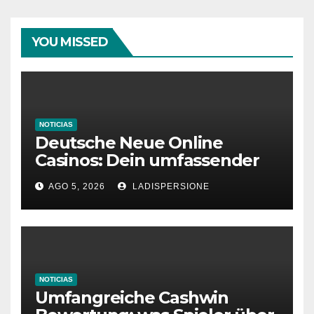
YOU MISSED
NOTICIAS
Deutsche Neue Online
Casinos: Dein umfassender
Ratgeber für moderne
AGO 5, 2026
LADISPERSIONE
Glücksspielplattformen
NOTICIAS
Umfangreiche Cashwin