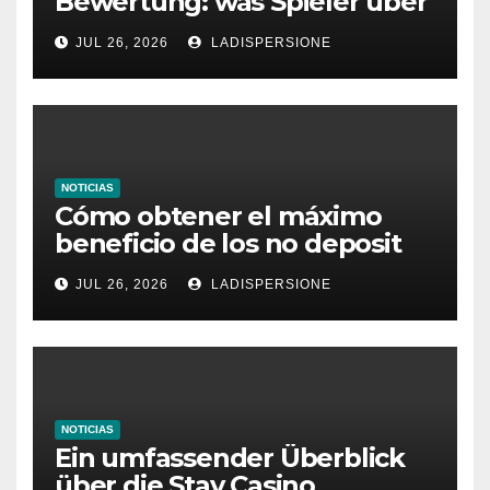
Bewertung: was Spieler über
dieses Casino denken
JUL 26, 2026
LADISPERSIONE
NOTICIAS
Cómo obtener el máximo
beneficio de los no deposit
bonus codes de roby casino
JUL 26, 2026
LADISPERSIONE
NOTICIAS
Ein umfassender Überblick
über die Stay Casino