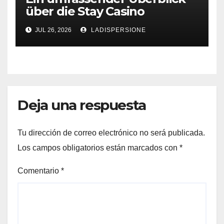
über die Stay Casino
Bonusbedingungen
JUL 26, 2026
LADISPERSIONE
Deja una respuesta
Tu dirección de correo electrónico no será publicada.
Los campos obligatorios están marcados con
*
Comentario
*