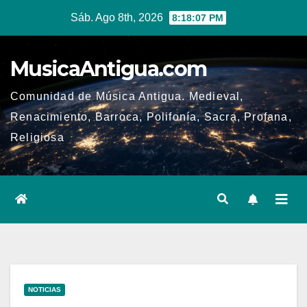
Ir
Sáb. Ago 8th, 2026
8:18:08 PM
al
contenido
MusicaAntigua.com
Comunidad de Música Antigua. Medieval,
Renacimiento, Barroca, Polifonía, Sacra, Profana,
Religiosa
NOTICIAS