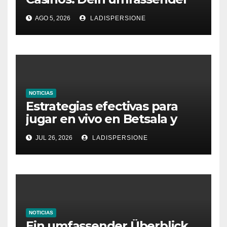
Ratgeber für moderne
AGO 5, 2026
LADISPERSIONE
Glücksspielplattformen
NOTICIAS
Estrategias efectivas para
jugar en vivo en Betsala y
aumentar tus ganancias
JUL 26, 2026
LADISPERSIONE
NOTICIAS
Ein umfassender Überblick