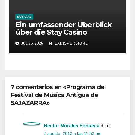
NOTICIAS
Ein umfassender Überblick
über die Stay Casino
Bonusbedingungen
JUL 26, 2026
LADISPERSIONE
7 comentarios en «Programa del
Festival de Música Antigua de
SAJAZARRA»
Hector Morales Fonseca
dice:
7 agosto, 2012 a las 11:52 pm