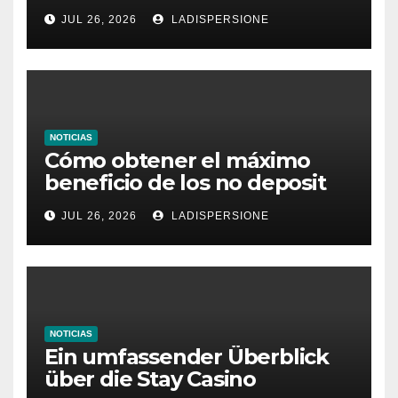
dieses Casino denken
JUL 26, 2026
LADISPERSIONE
NOTICIAS
Cómo obtener el máximo
beneficio de los no deposit
bonus codes de roby casino
JUL 26, 2026
LADISPERSIONE
NOTICIAS
Ein umfassender Überblick
über die Stay Casino