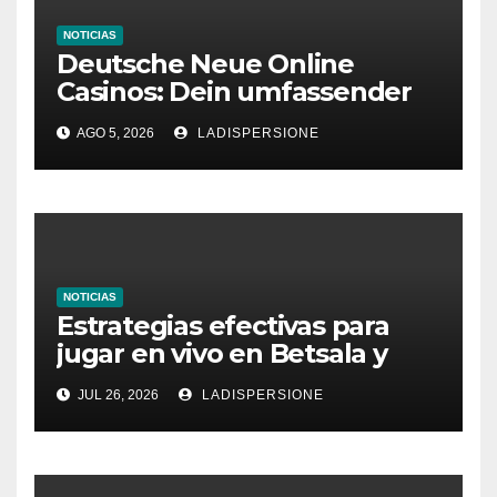
NOTICIAS
Deutsche Neue Online
Casinos: Dein umfassender
Ratgeber für moderne
AGO 5, 2026
LADISPERSIONE
Glücksspielplattformen
NOTICIAS
Estrategias efectivas para
jugar en vivo en Betsala y
aumentar tus ganancias
JUL 26, 2026
LADISPERSIONE