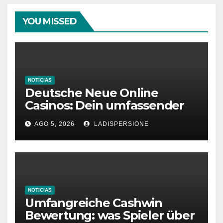
YOU MISSED
NOTICIAS
Deutsche Neue Online
Casinos: Dein umfassender
Ratgeber für moderne
AGO 5, 2026
LADISPERSIONE
Glücksspielplattformen
NOTICIAS
Umfangreiche Cashwin
Bewertung: was Spieler über