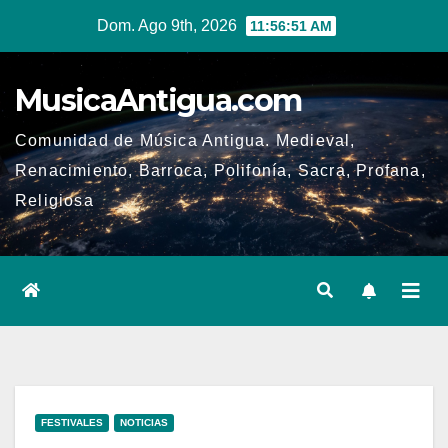
Ir
Dom. Ago 9th, 2026
11:56:52 AM
al
contenido
MusicaAntigua.com
Comunidad de Música Antigua. Medieval,
Renacimiento, Barroca, Polifonía, Sacra, Profana,
Religiosa
FESTIVALES
NOTICIAS