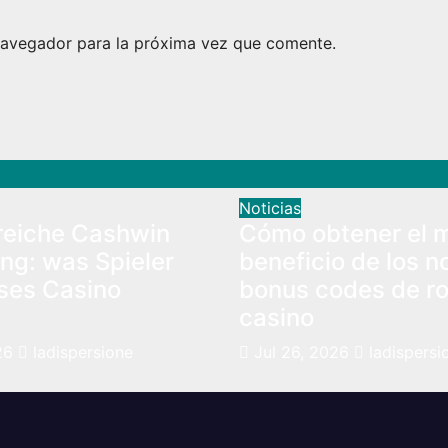
navegador para la próxima vez que comente.
Noticias
eiche Cashwin
Cómo obtener el 
ng: was Spieler
beneficio de los n
ses Casino
bonus codes de r
casino
26
ladispersione
Jul 26, 2026
ladispersi