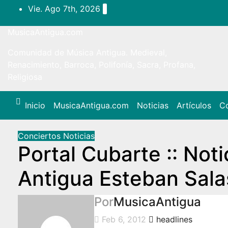
Ir
Vie. Ago 7th, 2026
al
contenido
MusicaAntigua.com
Comunidad de Música Antigua. Medieval,
Renacimiento, Barroca, Polifonía, Sacra, Profana,
Religiosa
Inicio
MusicaAntigua.com
Noticias
Artículos
Co
Conciertos
Noticias
Portal Cubarte :: Noti
Antigua Esteban Sala
Por
MusicaAntigua
Feb 6, 2012
headlines