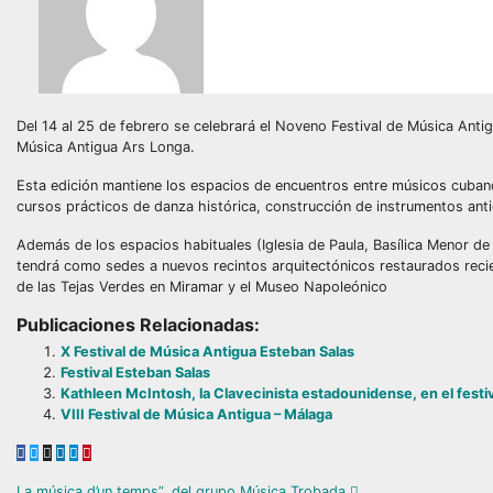
Del 14 al 25 de febrero se celebrará el Noveno Festival de Música Antig
Música Antigua Ars Longa.
Esta edición mantiene los espacios de encuentros entre músicos cubanos 
cursos prácticos de danza histórica, construcción de instrumentos anti
Además de los espacios habituales (Iglesia de Paula, Basílica Menor de S
tendrá como sedes a nuevos recintos arquitectónicos restaurados reci
de las Tejas Verdes en Miramar y el Museo Napoleónico
Publicaciones Relacionadas:
X Festival de Música Antigua Esteban Salas
Festival Esteban Salas
Kathleen McIntosh, la Clavecinista estadounidense, en el fest
VIII Festival de Música Antigua – Málaga
La música d’un temps”, del grupo Música Trobada