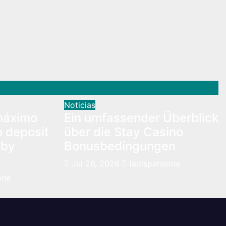
Noticias
máximo
Ein umfassender Überblick
o deposit
über die Stay Casino
oby
Bonusbedingungen
Jul 26, 2026
ladispersione
one