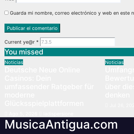
Guarda mi nombre, correo electrónico y web en este 
Current ye@r
*
You missed
Noticias
Noticias
Deutsche Neue Online
Umfangr
Casinos: Dein
Bewertu
umfassender Ratgeber für
über die
moderne
denken
Glücksspielplattformen
Jul 26, 20
Ago 5, 2026
ladispersione
MusicaAntigua.com