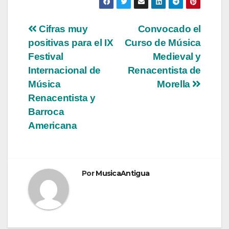
Navegación
Cifras muy
Convocado el
positivas para el IX
Curso de Música
de
Festival
Medieval y
entradas
Internacional de
Renacentista de
Música
Morella
Renacentista y
Barroca
Americana
Por
MusicaAntigua