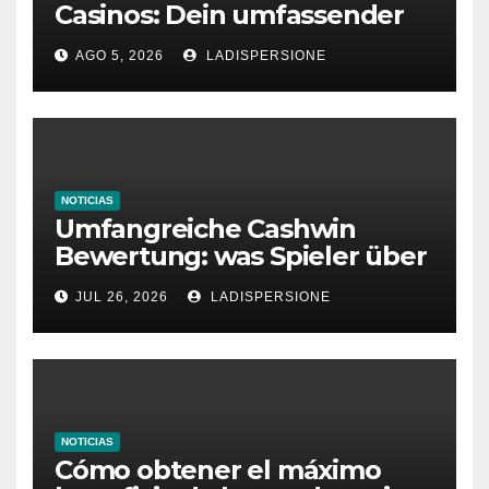
Casinos: Dein umfassender
Ratgeber für moderne
AGO 5, 2026
LADISPERSIONE
Glücksspielplattformen
NOTICIAS
Umfangreiche Cashwin
Bewertung: was Spieler über
dieses Casino denken
JUL 26, 2026
LADISPERSIONE
NOTICIAS
Cómo obtener el máximo