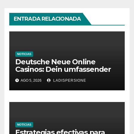
ENTRADA RELACIONADA
NOTICIAS
Deutsche Neue Online
Casinos: Dein umfassender
Ratgeber für moderne
AGO 5, 2026
LADISPERSIONE
Glücksspielplattformen
NOTICIAS
Estrategias efectivas para