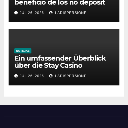
beneficio de los no deposit
bonus codes de roby casino
JUL 26, 2026
LADISPERSIONE
NOTICIAS
Ein umfassender Überblick
über die Stay Casino
Bonusbedingungen
JUL 26, 2026
LADISPERSIONE