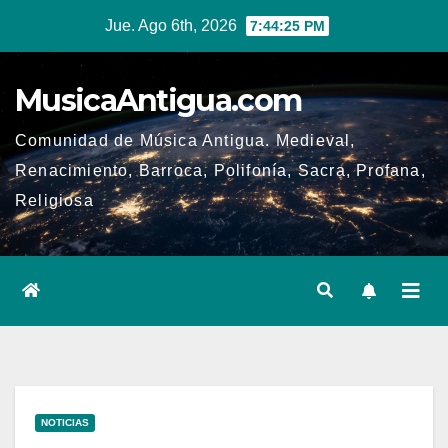
Ir
Jue. Ago 6th, 2026
7:44:26 PM
al
contenido
MusicaAntigua.com
Comunidad de Música Antigua. Medieval,
Renacimiento, Barroca, Polifonía, Sacra, Profana,
Religiosa
NOTICIAS