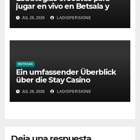
jugar en vivo en Betsala y
aumentar tus ganancias
JUL 26, 2026
LADISPERSIONE
NOTICIAS
Ein umfassender Überblick
über die Stay Casino
Bonusbedingungen
JUL 26, 2026
LADISPERSIONE
Deja una respuesta