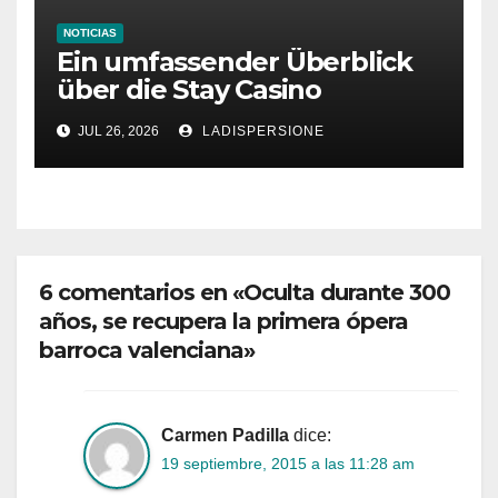
NOTICIAS
Ein umfassender Überblick
über die Stay Casino
Bonusbedingungen
JUL 26, 2026
LADISPERSIONE
6 comentarios en «Oculta durante 300
años, se recupera la primera ópera
barroca valenciana»
Carmen Padilla
dice:
19 septiembre, 2015 a las 11:28 am