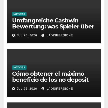
NOTICIAS
Umfangreiche Cashwin
Bewertung: was Spieler über
dieses Casino denken
JUL 26, 2026
LADISPERSIONE
NOTICIAS
Cómo obtener el máximo
beneficio de los no deposit
bonus codes de roby casino
JUL 26, 2026
LADISPERSIONE