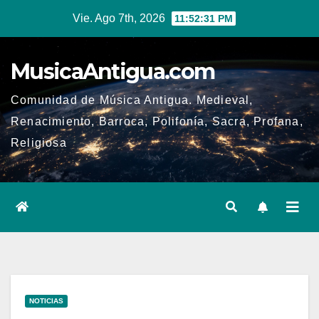
Ir
Vie. Ago 7th, 2026
11:52:32 PM
al
contenido
MusicaAntigua.com
Comunidad de Música Antigua. Medieval,
Renacimiento, Barroca, Polifonía, Sacra, Profana,
Religiosa
NOTICIAS