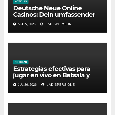
NOTICIAS
Deutsche Neue Online
Casinos: Dein umfassender
Ratgeber für moderne
AGO 5, 2026
LADISPERSIONE
Glücksspielplattformen
NOTICIAS
Estrategias efectivas para
jugar en vivo en Betsala y
aumentar tus ganancias
JUL 26, 2026
LADISPERSIONE