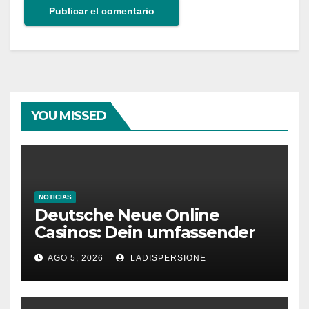
YOU MISSED
NOTICIAS
Deutsche Neue Online
Casinos: Dein umfassender
Ratgeber für moderne
AGO 5, 2026
LADISPERSIONE
Glücksspielplattformen