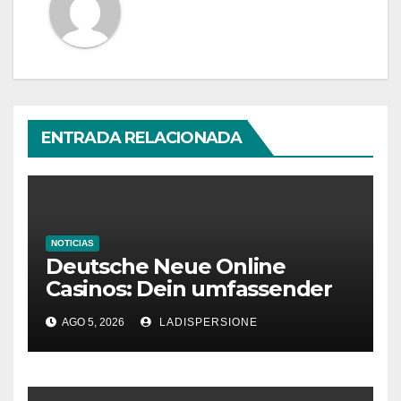
ENTRADA RELACIONADA
NOTICIAS
Deutsche Neue Online
Casinos: Dein umfassender
Ratgeber für moderne
AGO 5, 2026
LADISPERSIONE
Glücksspielplattformen