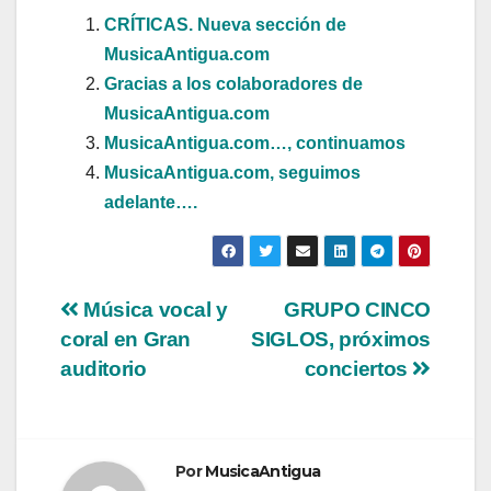
CRÍTICAS. Nueva sección de
MusicaAntigua.com
Gracias a los colaboradores de
MusicaAntigua.com
MusicaAntigua.com…, continuamos
MusicaAntigua.com, seguimos
adelante….
Navegación
Música vocal y
GRUPO CINCO
coral en Gran
SIGLOS, próximos
de
auditorio
conciertos
entradas
Por
MusicaAntigua