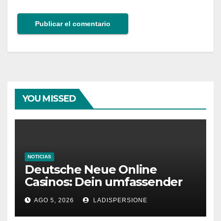
YOU MISSED
NOTICIAS
Deutsche Neue Online
Casinos: Dein umfassender
Ratgeber für moderne
AGO 5, 2026
LADISPERSIONE
Glücksspielplattformen