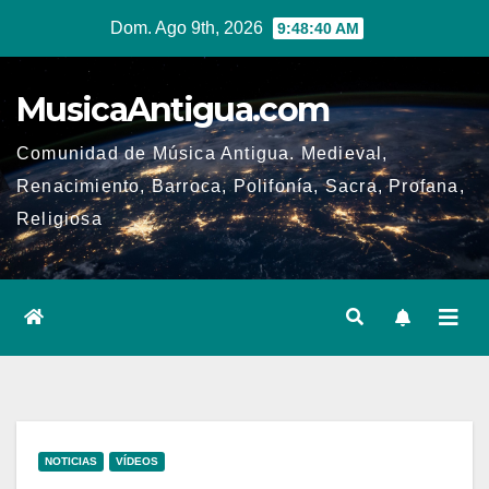
Ir
Dom. Ago 9th, 2026
9:48:40 AM
al
contenido
MusicaAntigua.com
Comunidad de Música Antigua. Medieval,
Renacimiento, Barroca, Polifonía, Sacra, Profana,
Religiosa
NOTICIAS
VÍDEOS