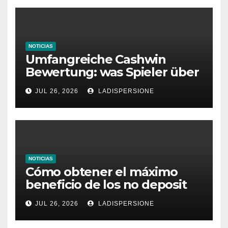
NOTICIAS
Umfangreiche Cashwin
Bewertung: was Spieler über
dieses Casino denken
JUL 26, 2026
LADISPERSIONE
NOTICIAS
Cómo obtener el máximo
beneficio de los no deposit
bonus codes de roby casino
JUL 26, 2026
LADISPERSIONE