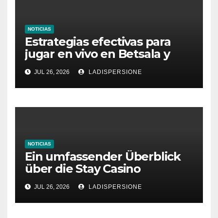
NOTICIAS
Estrategias efectivas para
jugar en vivo en Betsala y
aumentar tus ganancias
JUL 26, 2026
LADISPERSIONE
NOTICIAS
Ein umfassender Überblick
über die Stay Casino
Bonusbedingungen
JUL 26, 2026
LADISPERSIONE