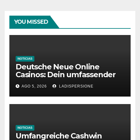
YOU MISSED
NOTICIAS
Deutsche Neue Online
Casinos: Dein umfassender
Ratgeber für moderne
AGO 5, 2026
LADISPERSIONE
Glücksspielplattformen
NOTICIAS
Umfangreiche Cashwin