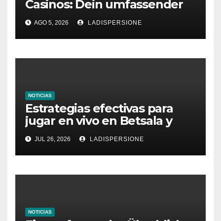
Casinos: Dein umfassender
Ratgeber für moderne
AGO 5, 2026
LADISPERSIONE
Glücksspielplattformen
NOTICIAS
Estrategias efectivas para
jugar en vivo en Betsala y
aumentar tus ganancias
JUL 26, 2026
LADISPERSIONE
NOTICIAS