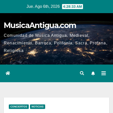
Ir
Jue. Ago 6th, 2026
4:28:34 AM
al
contenido
MusicaAntigua.com
Comunidad de Música Antigua. Medieval,
Renacimiento, Barroca, Polifonía, Sacra, Profana,
Religiosa
CONCIERTOS
NOTICIAS