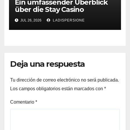
Ein umfassender Überblick
über die Stay Casino
Bonusbedingungen
JUL 26, 2026
LADISPERSIONE
Deja una respuesta
Tu dirección de correo electrónico no será publicada.
Los campos obligatorios están marcados con
*
Comentario
*