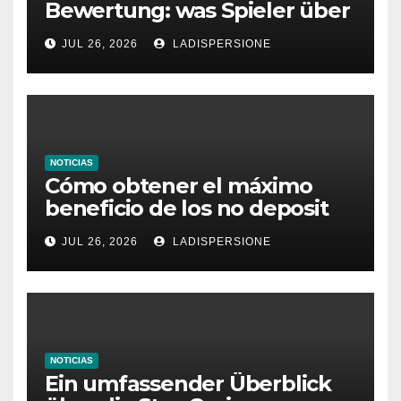
Bewertung: was Spieler über
dieses Casino denken
JUL 26, 2026
LADISPERSIONE
NOTICIAS
Cómo obtener el máximo
beneficio de los no deposit
bonus codes de roby casino
JUL 26, 2026
LADISPERSIONE
NOTICIAS
Ein umfassender Überblick