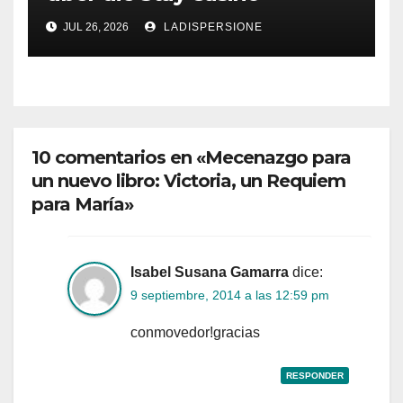
Bonusbedingungen
JUL 26, 2026
LADISPERSIONE
10 comentarios en «Mecenazgo para
un nuevo libro: Victoria, un Requiem
para María»
Isabel Susana Gamarra
dice:
9 septiembre, 2014 a las 12:59 pm
conmovedor!gracias
RESPONDER