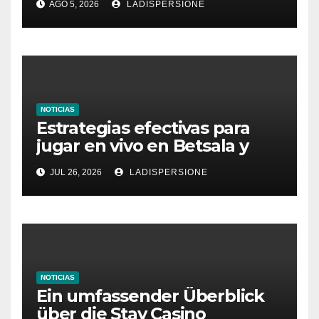
AGO 5, 2026
LADISPERSIONE
Glücksspielplattformen
NOTICIAS
Estrategias efectivas para
jugar en vivo en Betsala y
aumentar tus ganancias
JUL 26, 2026
LADISPERSIONE
NOTICIAS
Ein umfassender Überblick
über die Stay Casino