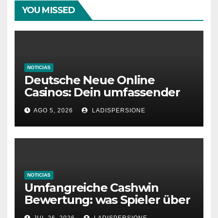
YOU MISSED
NOTICIAS
Deutsche Neue Online
Casinos: Dein umfassender
Ratgeber für moderne
AGO 5, 2026
LADISPERSIONE
Glücksspielplattformen
NOTICIAS
Umfangreiche Cashwin
Bewertung: was Spieler über
dieses Casino denken
JUL 26, 2026
LADISPERSIONE