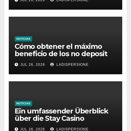
NOTICIAS
Cómo obtener el máximo
beneficio de los no deposit
bonus codes de roby casino
JUL 26, 2026
LADISPERSIONE
NOTICIAS
Ein umfassender Überblick
über die Stay Casino
Bonusbedingungen
JUL 26, 2026
LADISPERSIONE