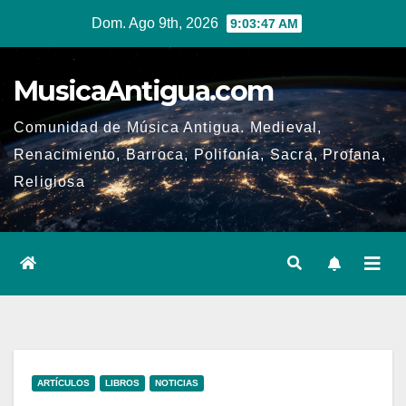
Ir
Dom. Ago 9th, 2026
9:03:48 AM
al
contenido
MusicaAntigua.com
Comunidad de Música Antigua. Medieval,
Renacimiento, Barroca, Polifonía, Sacra, Profana,
Religiosa
ARTÍCULOS
LIBROS
NOTICIAS